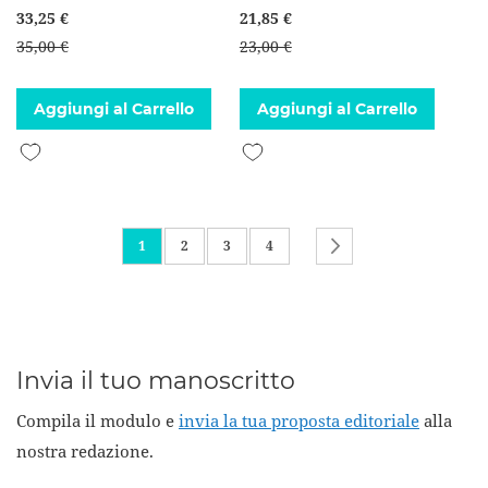
33,25 €
21,85 €
35,00 €
23,00 €
Aggiungi al Carrello
Aggiungi al Carrello
Aggiungi alla lista desideri
Aggiungi alla lista desideri
Pagina
Attualmente stai leggendo la pagina
Pagina
Pagina
Pagina
Pagina
Successivo
1
2
3
4
Invia il tuo manoscritto
Compila il modulo e
invia la tua proposta editoriale
alla
nostra redazione.