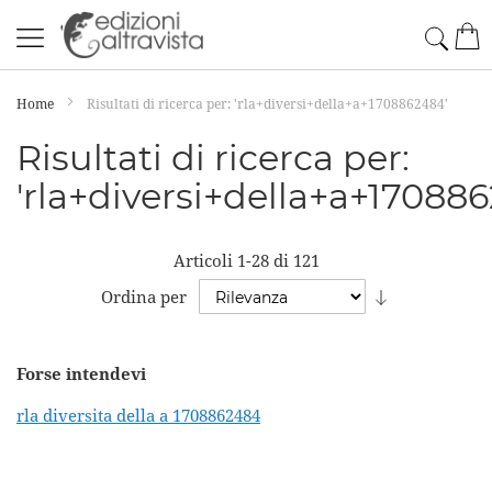
Salta
Cerc
Car
al
contenuto
Home
Risultati di ricerca per: 'rla+diversi+della+a+1708862484'
Risultati di ricerca per:
'rla+diversi+della+a+17088
Articoli
1
-
28
di
121
Imposta
Ordina per
la
direzione
Forse intendevi
crescente
rla diversita della a 1708862484