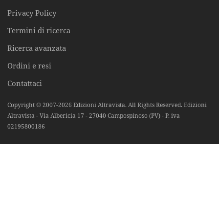
Privacy Policy
Termini di ricerca
Ricerca avanzata
Ordini e resi
Contattaci
Copyright © 2007-2026 Edizioni Altravista. All Rights Reserved. Edizioni
Altravista - Via Albericia 17 - 27040 Campospinoso (PV) - P. iva
02195800186