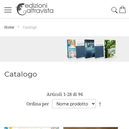
Salta
Cerc
Car
al
contenuto
Home
Catalogo
Catalogo
Articoli
1
-
28
di
94
Imposta
Ordina per
la
direzione
decrescente