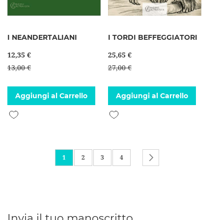
I NEANDERTALIANI
I TORDI BEFFEGGIATORI
12,35 €
25,65 €
13,00 €
27,00 €
Aggiungi al Carrello
Aggiungi al Carrello
Aggiungi alla lista desideri
Aggiungi alla lista desideri
Pagina
Attualmente stai leggendo la pagina
Pagina
Pagina
Pagina
Pagina
Successivo
1
2
3
4
Invia il tuo manoscritto