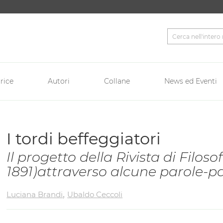
Cerca
rice
Autori
Collane
News ed Eventi
I tordi beffeggiatori
Il progetto della Rivista di Filoso
1891)attraverso alcune parole-
,
Luciana Brandi
Ubaldo Ceccoli