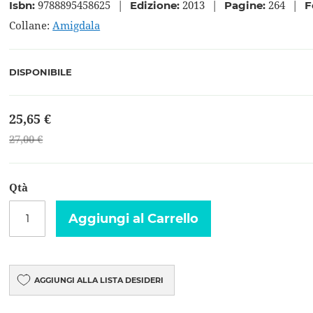
9788895458625
|
2013
|
264
|
Isbn:
Edizione:
Pagine:
F
Collane:
Amigdala
DISPONIBILE
25,65 €
27,00 €
Qtà
Aggiungi al Carrello
AGGIUNGI ALLA LISTA DESIDERI