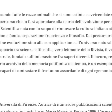
cando tutte le razze animali che si sono estinte e avvicendate s
 percorso che lo farà approdare alla teoria dell’evoluzione per 
 Scientifica nata con lo scopo di rinnovare la cultura italiana a
ne l’antica separazione fra scienza e filosofia. Dai precursori
mine evoluzione sino alla sua applicazione all’universo natural
apporto tra scienza e filosofia, vero leitmotiv della Rivista, il
urale, fondato sull’intersezione fra saperi diversi. Il lavoro, r
oprio archivio della memoria polifonica del tempo, è un esempi
i capaci di contrastare il frastuono assordante di ogni egemonia
Università di Firenze. Autrice di numerose pubblicazioni scient
 narrative e linguistiche in Maria Messina, Ferrara 1996; L’arma d