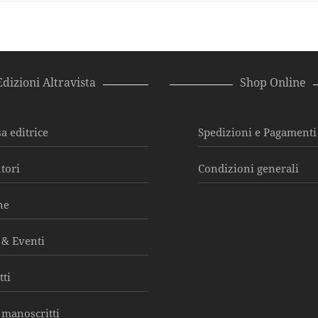
Edizioni Altravista
Shop Online
a editrice
Spedizioni e Pagamenti
utori
Condizioni generali
ne
& Eventi
tti
 manoscritti