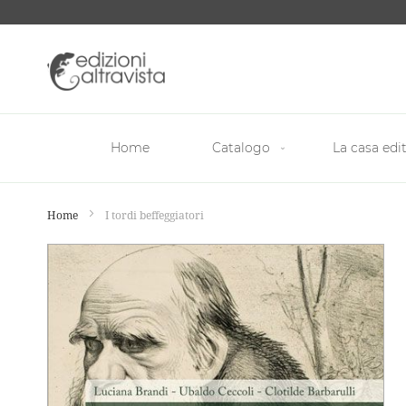
Salta
al
contenuto
Home
Catalogo
La casa edit
Home
I tordi beffeggiatori
Vai
alla
fine
della
galleria
di