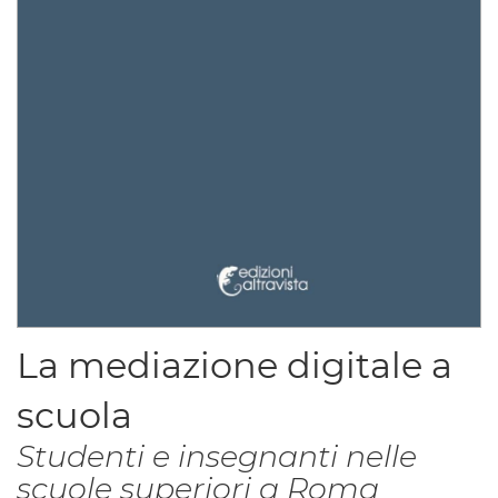
Vai
La mediazione digitale a
all'inizio
scuola
della
galleria
Studenti e insegnanti nelle
di
scuole superiori a Roma