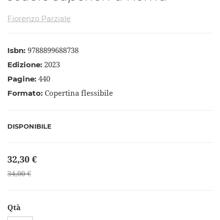
immagini
Fiorenzo Parziale
9788899688738
Isbn:
2023
Edizione:
440
Pagine:
Copertina flessibile
Formato:
DISPONIBILE
32,30 €
34,00 €
Qtà