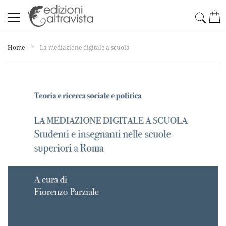
Salta
Cerc
Car
al
contenuto
Home
La mediazione digitale a scuola
Vai
alla
fine
della
galleria
di
immagini