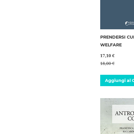
PRENDERSI CU
WELFARE
17,10 €
18,00 €
Aggiungi al C