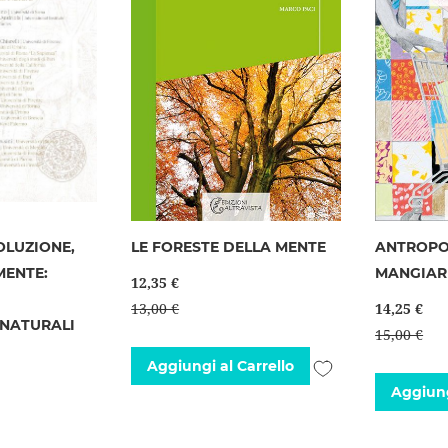
OLUZIONE,
LE FORESTE DELLA MENTE
ANTROPO
MENTE:
MANGIARE
12,35 €
D
13,00 €
14,25 €
 NATURALI
15,00 €
I
Aggiungi
Aggiungi al Carrello
Aggiung
alla
lista