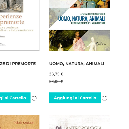
ZE DI PREMORTE
UOMO, NATURA, ANIMALI
23,75 €
25,00 €
Aggiungi
Aggiungi
i al Carrello
Aggiungi al Carrello
alla
alla
lista
lista
desideri
desideri