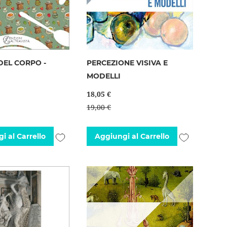
DEL CORPO -
PERCEZIONE VISIVA E
MODELLI
18,05 €
19,00 €
Aggiungi
Aggiungi
i al Carrello
Aggiungi al Carrello
alla
alla
lista
lista
desideri
desideri