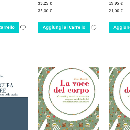
33,25 €
19,95 €
35,00 €
21,00 €
Aggiungi
Aggiungi
arrello
Aggiungi al Carrello
Aggiung
alla
alla
lista
lista
desideri
desideri