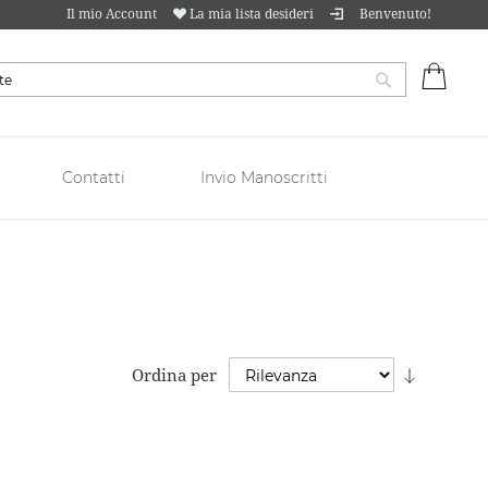
Il mio Account
La mia lista desideri
Benvenuto!
Carrell
Cerca
Contatti
Invio Manoscritti
Imposta
Ordina per
la
direzion
crescent