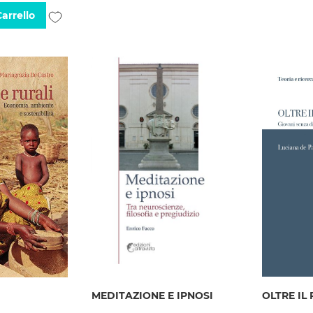
Aggiungi
desideri
arrello
alla
lista
desideri
I
MEDITAZIONE E IPNOSI
OLTRE IL