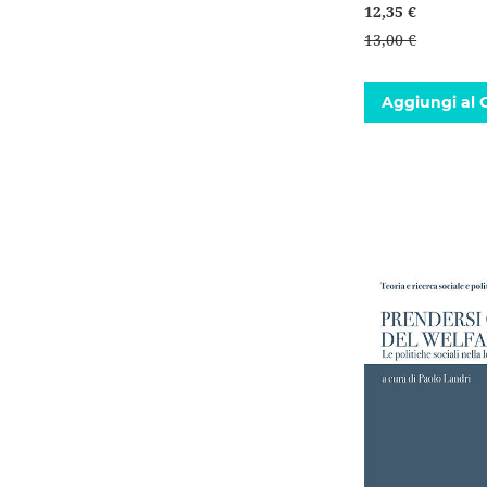
12,35 €
13,00 €
Aggiungi al C