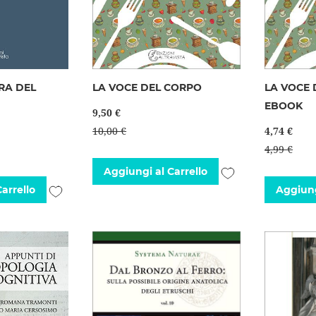
RA DEL
LA VOCE DEL CORPO
LA VOCE 
EBOOK
9,50 €
10,00 €
4,74 €
4,99 €
Aggiungi
Aggiungi al Carrello
Aggiungi
arrello
Aggiung
alla
alla
lista
lista
desideri
desideri