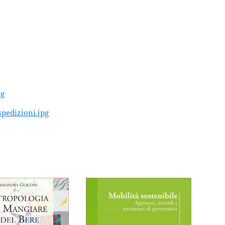
pg
spedizioni.jpg