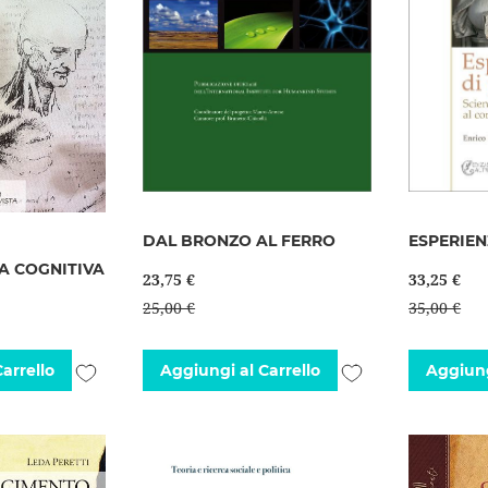
DAL BRONZO AL FERRO
ESPERIEN
A COGNITIVA
23,75 €
33,25 €
25,00 €
35,00 €
Aggiungi
Aggiungi
arrello
Aggiungi al Carrello
Aggiung
alla
alla
lista
lista
desideri
desideri