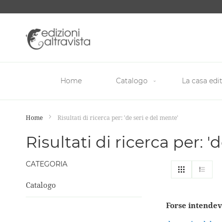
Salta
al
contenuto
Home
Catalogo
La casa edit
Home
Risultati di ricerca per: 'de seri e del mente'
Risultati di ricerca per: '
CATEGORIA
Mostra
Griglia
List
come
Catalogo
Forse intendev