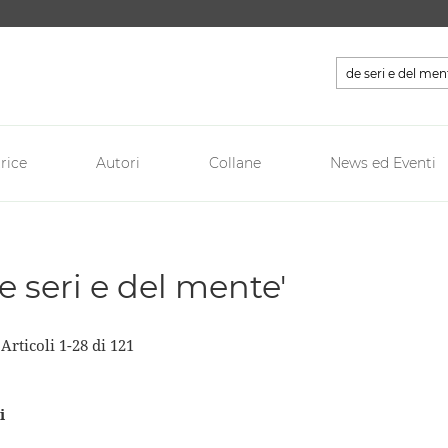
Cerca
rice
Autori
Collane
News ed Eventi
de seri e del mente'
a
Articoli
1
-
28
di
121
i