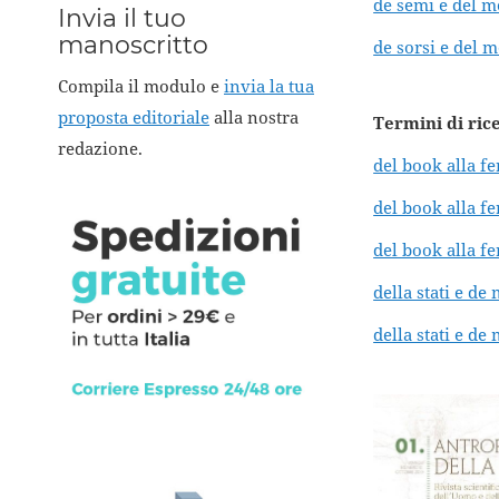
de semi e del m
Invia il tuo
manoscritto
de sorsi e del 
Compila il modulo e
invia la tua
proposta editoriale
alla nostra
Termini di ric
redazione.
del book alla fe
del book alla f
del book alla f
della stati e d
della stati e d