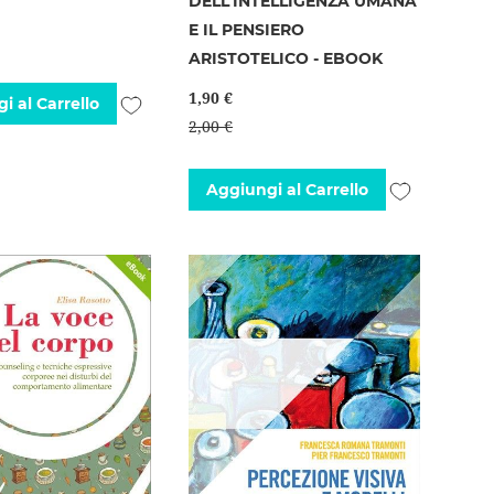
DELL'INTELLIGENZA UMANA
E IL PENSIERO
ARISTOTELICO - EBOOK
1,90 €
Aggiungi
i al Carrello
2,00 €
alla
lista
Aggiungi
Aggiungi al Carrello
desideri
alla
lista
desideri