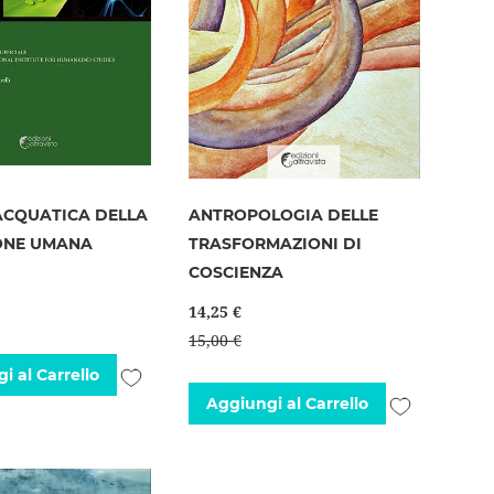
ACQUATICA DELLA
ANTROPOLOGIA DELLE
ONE UMANA
TRASFORMAZIONI DI
COSCIENZA
14,25 €
15,00 €
Aggiungi
i al Carrello
Aggiungi
Aggiungi al Carrello
alla
alla
lista
lista
desideri