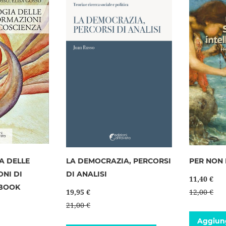
A DELLE
LA DEMOCRAZIA, PERCORSI
PER NON 
NI DI
DI ANALISI
11,40 €
EBOOK
19,95 €
12,00 €
21,00 €
Aggiung