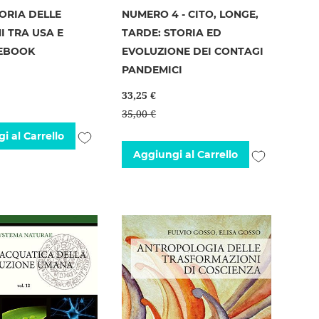
ORIA DELLE
NUMERO 4 - CITO, LONGE,
I TRA USA E
TARDE: STORIA ED
 EBOOK
EVOLUZIONE DEI CONTAGI
PANDEMICI
33,25 €
35,00 €
Aggiungi
i al Carrello
Aggiungi
Aggiungi al Carrello
alla
alla
lista
lista
desideri
desideri