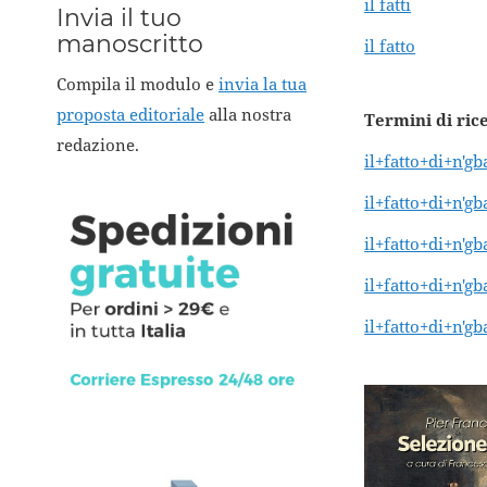
il fatti
Invia il tuo
manoscritto
il fatto
Compila il modulo e
invia la tua
proposta editoriale
alla nostra
Termini di ric
redazione.
il+fatto+di+n'g
il+fatto+di+n'g
il+fatto+di+n'g
il+fatto+di+n'g
il+fatto+di+n'g