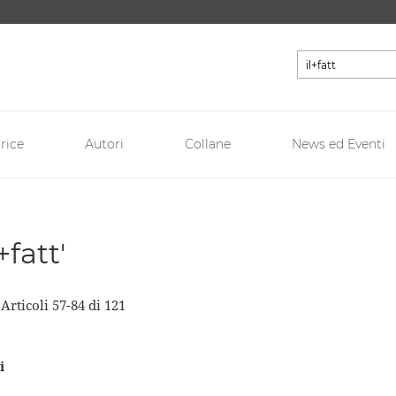
Cerca
rice
Autori
Collane
News ed Eventi
+fatt'
a
Articoli
57
-
84
di
121
i