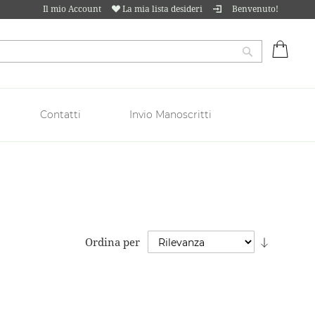
Il mio Account
La mia lista desideri
Benvenuto!
Carrell
Cerca
Contatti
Invio Manoscritti
Imposta
Ordina per
la
direzion
crescent