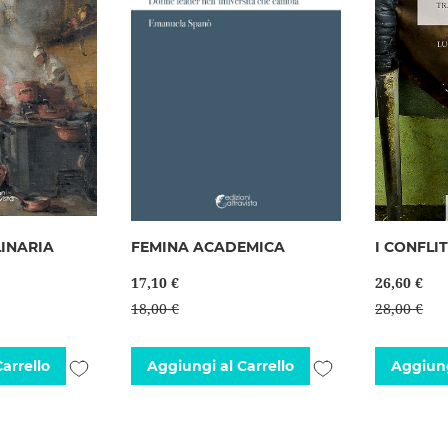
LINARIA
FEMINA ACADEMICA
I CONFLI
17,10 €
26,60 €
18,00 €
28,00 €
Aggiungi
Aggiungi
arrello
Aggiungi al Carrello
Aggiung
alla
alla
lista
lista