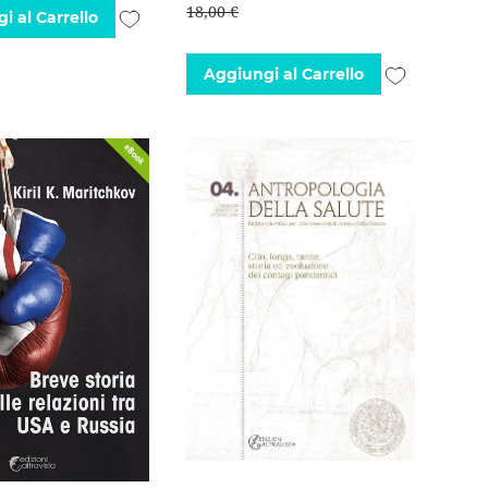
18,00 €
Aggiungi
i al Carrello
alla
Aggiungi
Aggiungi al Carrello
lista
alla
desideri
lista
desideri