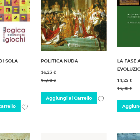
DI SOLA
POLITICA NUDA
LA FASE 
EVOLUZI
14,25 €
15,00 €
14,25 €
15,00 €
Aggiungi
Aggiungi al Carrello
Aggiungi
arrello
Aggiung
alla
alla
lista
lista
desideri
desideri