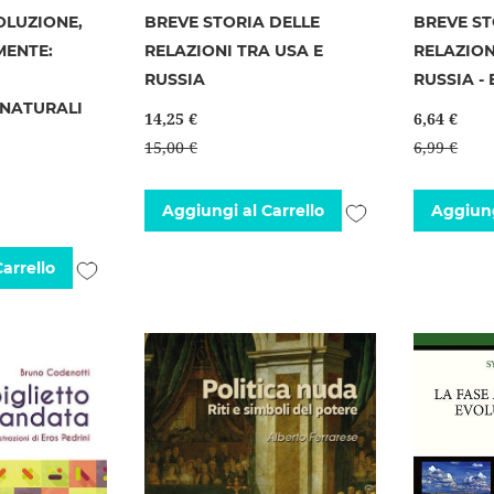
OLUZIONE,
BREVE STORIA DELLE
BREVE ST
MENTE:
RELAZIONI TRA USA E
RELAZION
D
RUSSIA
RUSSIA -
 NATURALI
14,25 €
6,64 €
I
15,00 €
6,99 €
Aggiungi
Aggiungi al Carrello
Aggiung
alla
Aggiungi
arrello
lista
alla
desideri
lista
desideri