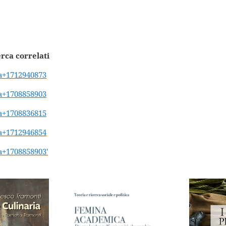
erca correlati
ba+1712940873
ba+1708858903
ba+1708836815
ba+1712946854
ba+1708858903'