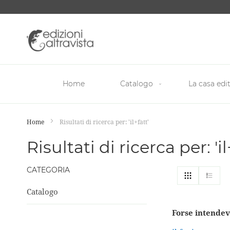
Salta
al
contenuto
Home
Catalogo
La casa edit
Home
Risultati di ricerca per: 'il+fatt'
Risultati di ricerca per: 'il
CATEGORIA
Mostra
Griglia
List
come
Catalogo
Forse intendev