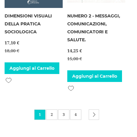
DIMENSIONI VISUALI
NUMERO 2 - MESSAGGI,
DELLA PRATICA
COMUNICAZIONI,
SOCIOLOGICA
COMUNICATORI E
SALUTE.
17,10 €
18,00 €
14,25 €
15,00 €
Aggiungi al Carrello
Aggiungi al Carrello
Aggiungi alla lista desideri
Aggiungi alla lista desideri
Pagina
Attualmente stai leggendo la pagina
Pagina
Pagina
Pagina
Pagina
Successivo
1
2
3
4