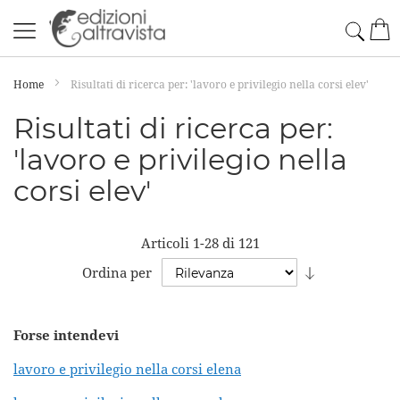
Salta
Cerc
Car
al
contenuto
Home
Risultati di ricerca per: 'lavoro e privilegio nella corsi elev'
Risultati di ricerca per:
'lavoro e privilegio nella
corsi elev'
Articoli
1
-
28
di
121
Imposta
Ordina per
la
direzione
Forse intendevi
crescente
lavoro e privilegio nella corsi elena