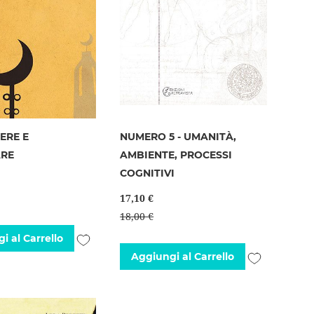
ERE E
NUMERO 5 - UMANITÀ,
RE
AMBIENTE, PROCESSI
COGNITIVI
17,10 €
18,00 €
Aggiungi
i al Carrello
Aggiungi
Aggiungi al Carrello
alla
alla
lista
lista
desideri