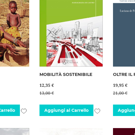
I
MOBILITÀ SOSTENIBILE
OLTRE IL
12,35 €
19,95 €
13,00 €
21,00 €
Aggiungi
Aggiungi
arrello
Aggiungi al Carrello
Aggiung
alla
alla
lista
lista