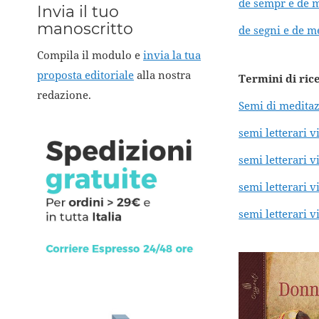
de sempr e de 
Invia il tuo
manoscritto
de segni e de m
Compila il modulo e
invia la tua
proposta editoriale
alla nostra
Termini di ric
redazione.
Semi di medita
semi letterari 
semi letterari 
semi letterari 
semi letterari 