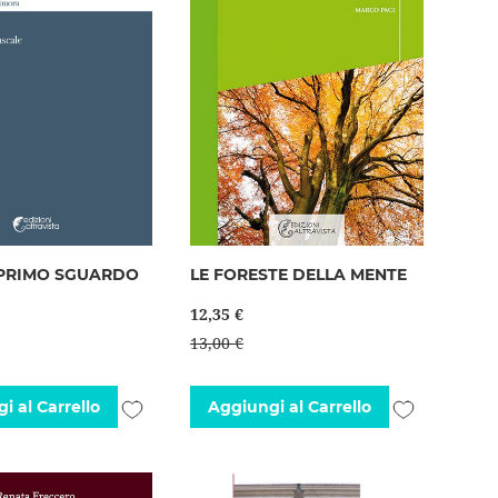
 PRIMO SGUARDO
LE FORESTE DELLA MENTE
12,35 €
13,00 €
Aggiungi
Aggiungi
i al Carrello
Aggiungi al Carrello
alla
alla
lista
lista