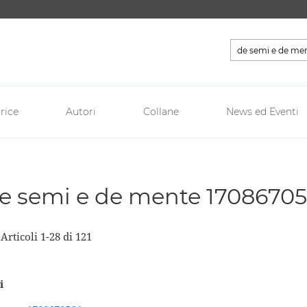
Cerca
rice
Autori
Collane
News ed Eventi
 'de semi e de mente 17086705
a
Articoli
1
-
28
di
121
i