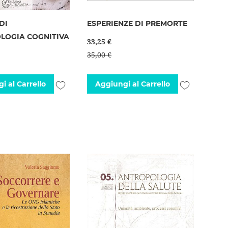
DI
ESPERIENZE DI PREMORTE
LOGIA COGNITIVA
33,25 €
35,00 €
Aggiungi
Aggiungi
i al Carrello
Aggiungi al Carrello
alla
alla
lista
lista
desideri
desideri