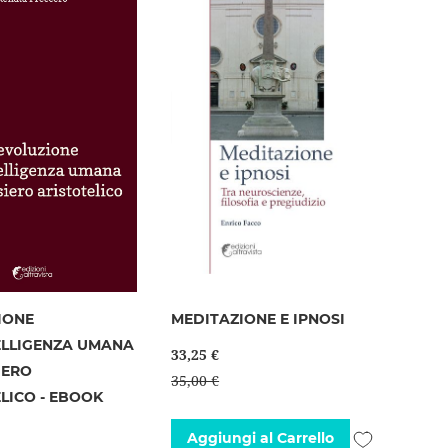
desideri
desideri
IONE
MEDITAZIONE E IPNOSI
ELLIGENZA UMANA
33,25 €
IERO
35,00 €
LICO - EBOOK
Aggiungi
Aggiungi al Carrello