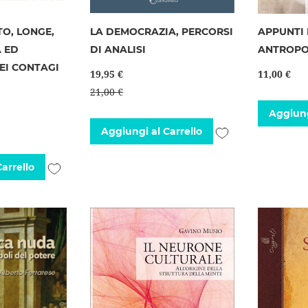
TO, LONGE,
LA DEMOCRAZIA, PERCORSI
APPUNTI 
A ED
DI ANALISI
ANTROPO
EI CONTAGI
19,95 €
11,00 €
21,00 €
Aggiung
Aggiungi
Aggiungi al Carrello
alla
Aggiungi
arrello
lista
alla
desideri
lista
desideri