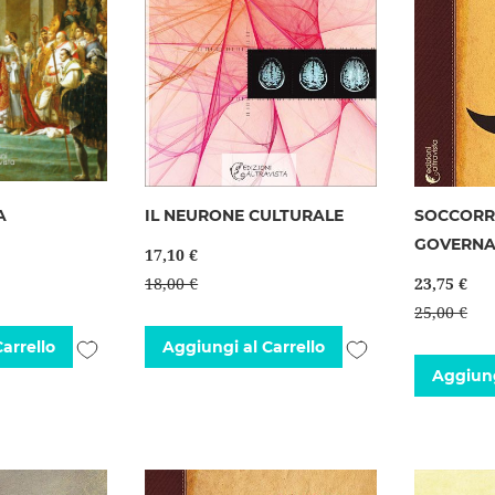
A
IL NEURONE CULTURALE
SOCCORR
GOVERNA
17,10 €
18,00 €
23,75 €
25,00 €
Aggiungi
Aggiungi
arrello
Aggiungi al Carrello
Aggiung
alla
alla
lista
lista
desideri
desideri