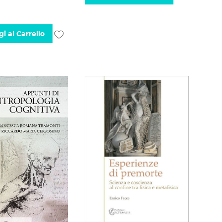
alla
lista
Aggiungi
i al Carrello
desideri
alla
lista
desideri