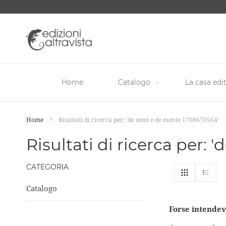
Salta
al
contenuto
Home
Catalogo
La casa edit
Home
Risultati di ricerca per: 'de semi e de mente 1708670564'
Risultati di ricerca per:
CATEGORIA
Mostra
Griglia
List
come
Catalogo
Forse intendev