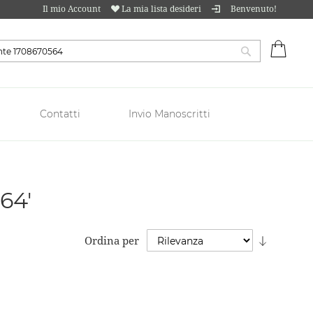
Il mio Account
La mia lista desideri
Benvenuto!
Carrell
Cerca
Contatti
Invio Manoscritti
64'
Imposta
Ordina per
la
direzion
crescent