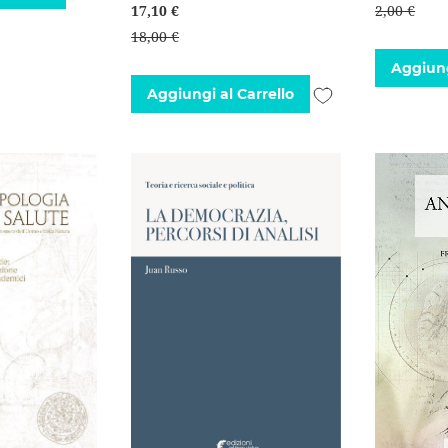
17,10 €
2,00 €
alla
18,00 €
lista
Aggiung
Aggiungi
desideri
Aggiungi al Carrello
alla
lista
desideri