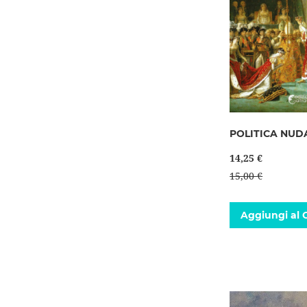
POLITICA NUD
14,25 €
15,00 €
Aggiungi al C