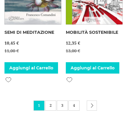
SEMI DI MEDITAZIONE
MOBILITÀ SOSTENIBILE
10,45 €
12,35 €
11,00 €
13,00 €
Aggiungi al Carrello
Aggiungi al Carrello
Aggiungi alla lista desideri
Aggiungi alla lista desideri
Pagina
Attualmente stai leggendo la pagina
Pagina
Pagina
Pagina
Pagina
Successivo
1
2
3
4