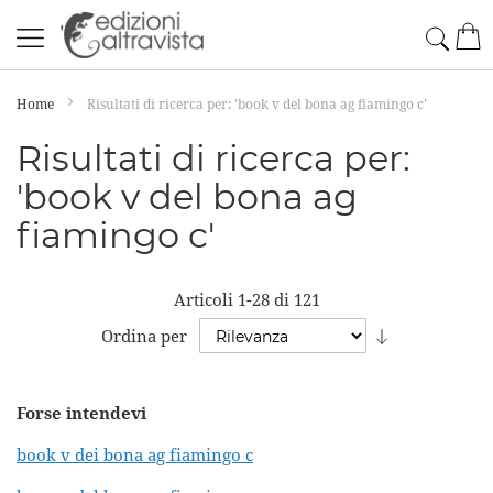
Salta
Cerc
Car
al
contenuto
Home
Risultati di ricerca per: 'book v del bona ag fiamingo c'
Risultati di ricerca per:
'book v del bona ag
fiamingo c'
Articoli
1
-
28
di
121
Imposta
Ordina per
la
direzione
Forse intendevi
crescente
book v dei bona ag fiamingo c