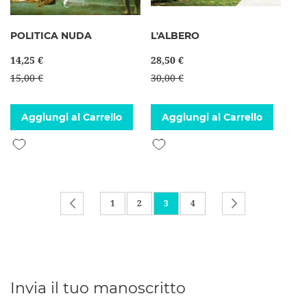
POLITICA NUDA
L'ALBERO
14,25 €
28,50 €
15,00 €
30,00 €
Aggiungi al Carrello
Aggiungi al Carrello
Aggiungi alla lista desideri
Aggiungi alla lista desideri
Pagina
Pagina
Precedente
Pagina
Pagina
Attualmente stai leggendo la pagi
Pagina
Pagina
Successivo
1
2
3
4
Invia il tuo manoscritto