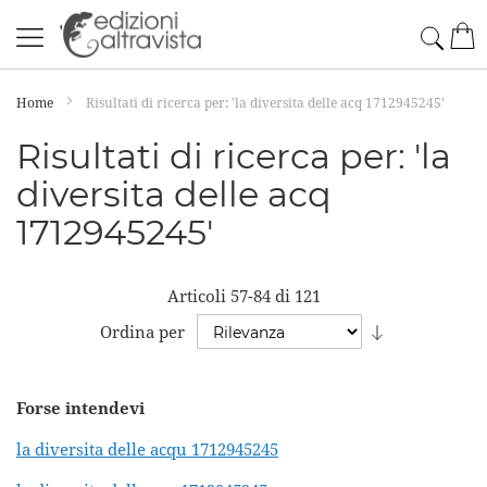
Salta
Cerc
Car
al
contenuto
Home
Risultati di ricerca per: 'la diversita delle acq 1712945245'
Risultati di ricerca per: 'la
diversita delle acq
1712945245'
Articoli
57
-
84
di
121
Imposta
Ordina per
la
direzione
Forse intendevi
crescente
la diversita delle acqu 1712945245