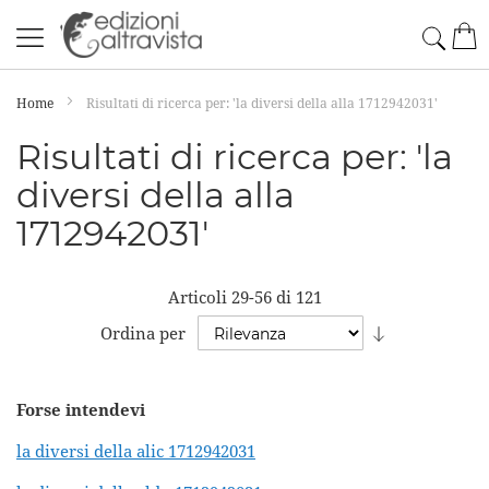
Salta
Cerc
Car
al
contenuto
Home
Risultati di ricerca per: 'la diversi della alla 1712942031'
Risultati di ricerca per: 'la
diversi della alla
1712942031'
Articoli
29
-
56
di
121
Imposta
Ordina per
la
direzione
Forse intendevi
crescente
la diversi della alic 1712942031