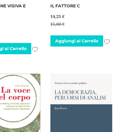
NE VISIVA E
IL FATTORE C
14,25 €
15,00 €
Aggiungi
Aggiungi al Carrello
Aggiungi
i al Carrello
alla
alla
lista
lista
desideri
desideri