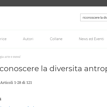
Cerca
rice
Autori
Collane
News ed Eventi
gia arte e messi'
'riconoscere la diversita antr
a
Articoli
1
-
28
di
121
i