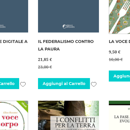
 DIGITALE A
IL FEDERALISMO CONTRO
LA VOCE
LA PAURA
9,50 €
21,85 €
10,00 €
23,00 €
Aggiung
Aggiungi
Aggiungi
arrello
Aggiungi al Carrello
alla
alla
lista
lista
desideri
desideri