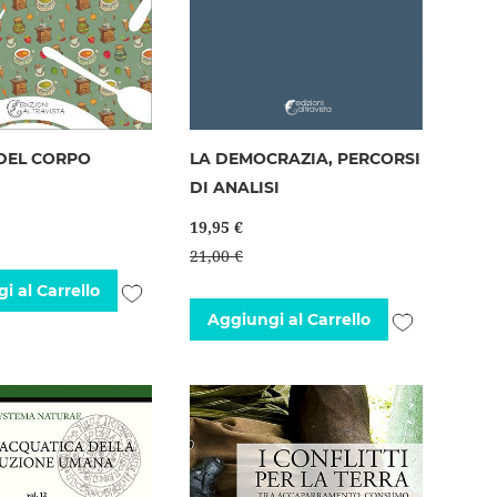
 DEL CORPO
LA DEMOCRAZIA, PERCORSI
DI ANALISI
19,95 €
21,00 €
Aggiungi
i al Carrello
Aggiungi
Aggiungi al Carrello
alla
alla
lista
lista
desideri
desideri