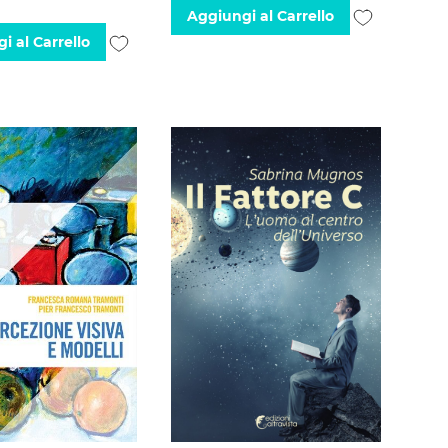
Aggiungi
Aggiungi al Carrello
Aggiungi
i al Carrello
alla
alla
lista
lista
desideri
desideri