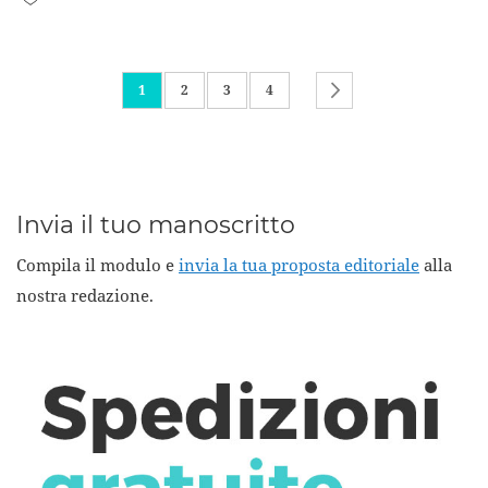
Pagina
Attualmente stai leggendo la pagina
Pagina
Pagina
Pagina
Pagina
Successivo
1
2
3
4
Invia il tuo manoscritto
Compila il modulo e
invia la tua proposta editoriale
alla
nostra redazione.