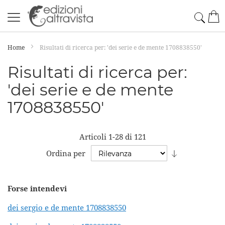
Salta
Cerc
Car
al
contenuto
Home
Risultati di ricerca per: 'dei serie e de mente 1708838550'
Risultati di ricerca per:
'dei serie e de mente
1708838550'
Articoli
1
-
28
di
121
Imposta
Ordina per
la
direzione
Forse intendevi
crescente
dei sergio e de mente 1708838550