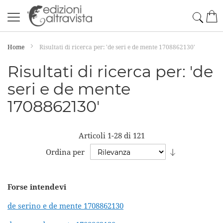
Salta
Cerc
Car
al
contenuto
Home
Risultati di ricerca per: 'de seri e de mente 1708862130'
Risultati di ricerca per: 'de
seri e de mente
1708862130'
Articoli
1
-
28
di
121
Imposta
Ordina per
la
direzione
Forse intendevi
crescente
de serino e de mente 1708862130