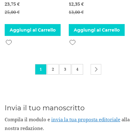
23,75 €
12,35 €
25,00 €
13,00 €
Aggiungi al Carrello
Aggiungi al Carrello
Aggiungi alla lista desideri
Aggiungi alla lista desideri
Pagina
Attualmente stai leggendo la pagina
Pagina
Pagina
Pagina
Pagina
Successivo
1
2
3
4
Invia il tuo manoscritto
Compila il modulo e
invia la tua proposta editoriale
alla
nostra redazione.