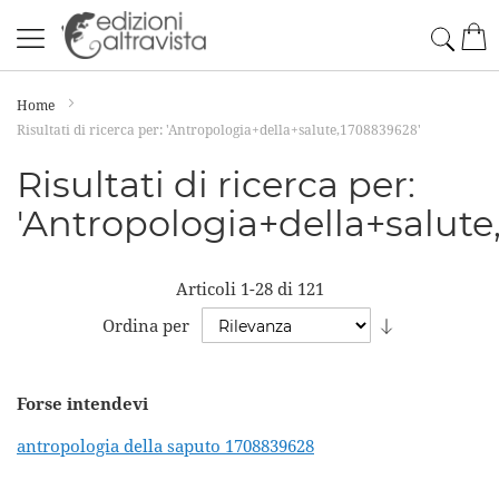
Salta
Cerc
Car
al
contenuto
Home
Risultati di ricerca per: 'Antropologia+della+salute,1708839628'
Risultati di ricerca per:
'Antropologia+della+salute
Articoli
1
-
28
di
121
Imposta
Ordina per
la
direzione
Forse intendevi
crescente
antropologia della saputo 1708839628