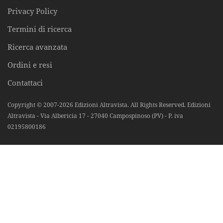
Privacy Policy
Termini di ricerca
Ricerca avanzata
Ordini e resi
Contattaci
Copyright © 2007-2026 Edizioni Altravista. All Rights Reserved. Edizioni
Altravista - Via Albericia 17 - 27040 Campospinoso (PV) - P. iva
02195800186