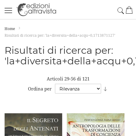
Salta
Cerc
Car
al
contenuto
Home
Risultati di ricerca per: 'la+diversita+della+acqu+0,1713871127'
Risultati di ricerca per:
'la+diversita+della+acqu+0,
Articoli
29
-
56
di
121
Imposta
Ordina per
la
direzione
crescente