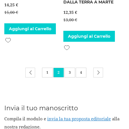
DALLA TERRA A MARTE
14,25 €
15,00 €
12,35 €
13,00 €
Aggiungi al Carrello
Aggiungi al Carrello
Aggiungi alla lista desideri
Aggiungi alla lista desideri
Pagina
Pagina
Precedente
Pagina
Attualmente stai leggendo la pagina
Pagina
Pagina
Pagina
Successivo
1
2
3
4
Invia il tuo manoscritto
Compila il modulo e
invia la tua proposta editoriale
alla
nostra redazione.