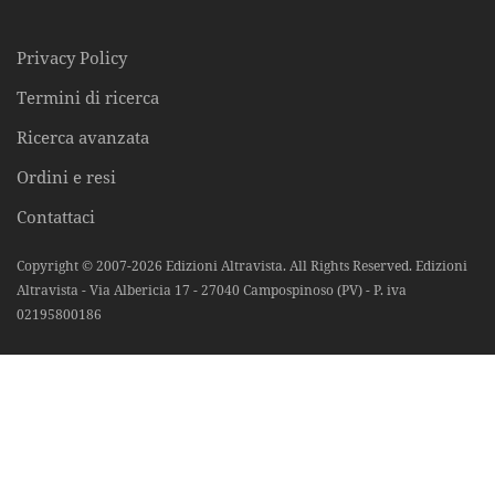
Privacy Policy
Termini di ricerca
Ricerca avanzata
Ordini e resi
Contattaci
Copyright © 2007-2026 Edizioni Altravista. All Rights Reserved. Edizioni
Altravista - Via Albericia 17 - 27040 Campospinoso (PV) - P. iva
02195800186