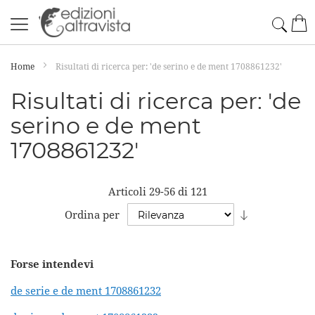
Salta
Cerc
Car
al
contenuto
Home
Risultati di ricerca per: 'de serino e de ment 1708861232'
Risultati di ricerca per: 'de
serino e de ment
1708861232'
Articoli
29
-
56
di
121
Imposta
Ordina per
la
direzione
Forse intendevi
crescente
de serie e de ment 1708861232