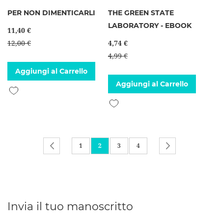
PER NON DIMENTICARLI
THE GREEN STATE
LABORATORY - EBOOK
11,40 €
12,00 €
4,74 €
4,99 €
Aggiungi al Carrello
Aggiungi al Carrello
Aggiungi alla lista desideri
Aggiungi alla lista desideri
Pagina
Pagina
Precedente
Pagina
Attualmente stai leggendo la pagina
Pagina
Pagina
Pagina
Successivo
1
2
3
4
Invia il tuo manoscritto