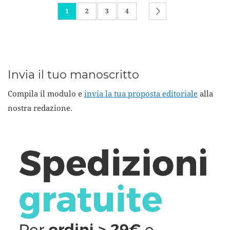
Pagina
Attualmente stai leggendo la pagina
Pagina
Pagina
Pagina
Pagina
Successivo
1
2
3
4
Invia il tuo manoscritto
Compila il modulo e
invia la tua proposta editoriale
alla
nostra redazione.