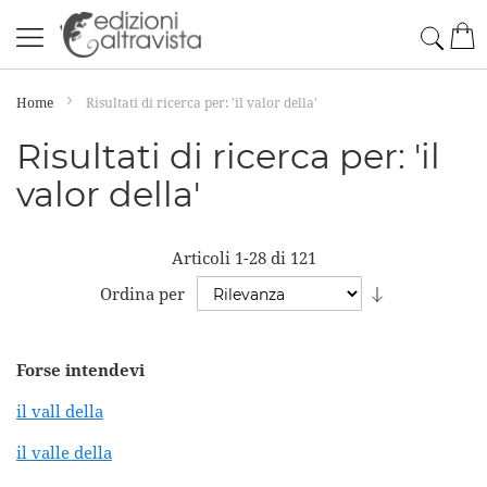
Salta
Cerc
Car
al
contenuto
Home
Risultati di ricerca per: 'il valor della'
Risultati di ricerca per: 'il
valor della'
Articoli
1
-
28
di
121
Imposta
Ordina per
la
direzione
Forse intendevi
crescente
il vall della
il valle della