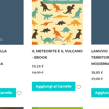
ELLA
IL METEORITE E IL VULCANO
LANUVIO 
- EBOOK
TERRITOR
IA
MODERN
14,24 €
14,99 €
18,05 €
19,00 €
Aggiungi
Aggiungi al Carrello
Aggiungi
arrello
Aggiung
alla
alla
lista