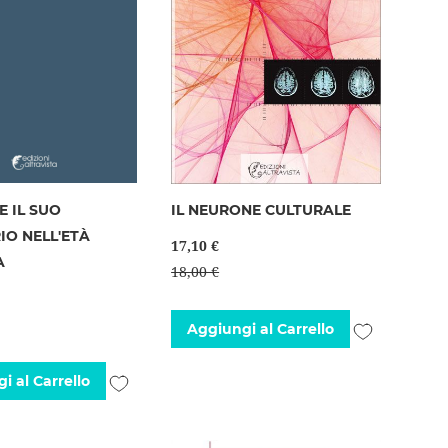
E IL SUO
IL NEURONE CULTURALE
IO NELL'ETÀ
17,10 €
A
18,00 €
Aggiungi
Aggiungi al Carrello
alla
Aggiungi
i al Carrello
lista
alla
desideri