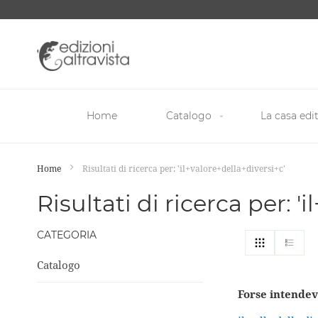
Salta
al
contenuto
Home
Catalogo
La casa edit
Home
Risultati di ricerca per: 'il+valore+della+diversi+c'
Risultati di ricerca per: '
CATEGORIA
Mostra
Griglia
List
come
Catalogo
Forse intendev