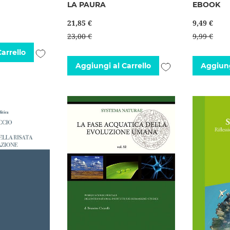
LA PAURA
EBOOK
21,85 €
9,49 €
23,00 €
9,99 €
Aggiungi
arrello
Aggiungi
Aggiungi al Carrello
Aggiung
alla
alla
lista
lista
desideri
desideri