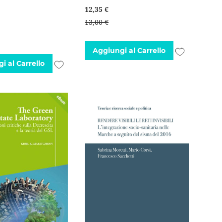
12,35 €
13,00 €
Aggiungi
Aggiungi al Carrello
Aggiungi
i al Carrello
alla
alla
lista
lista
desideri
desideri