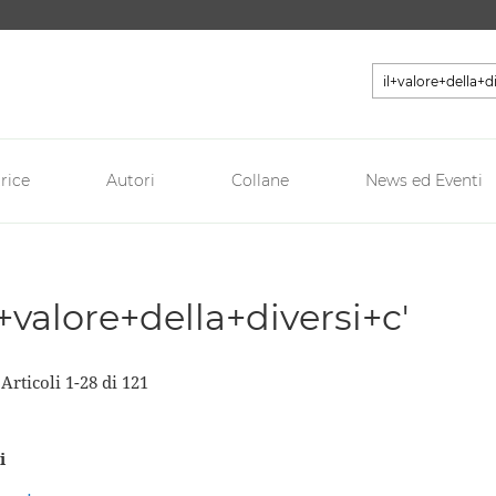
Cerca
rice
Autori
Collane
News ed Eventi
il+valore+della+diversi+c'
a
Articoli
1
-
28
di
121
i