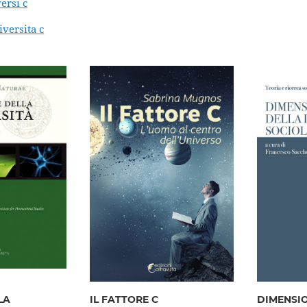
versi c
iversita c
LA
IL FATTORE C
DIMENSIO