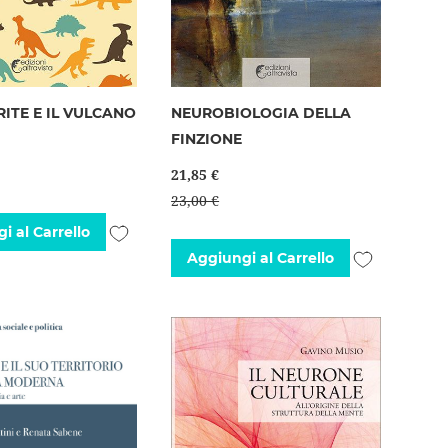
RITE E IL VULCANO
NEUROBIOLOGIA DELLA
FINZIONE
21,85 €
23,00 €
Aggiungi
i al Carrello
Aggiungi
Aggiungi al Carrello
alla
alla
lista
lista
desideri
desideri