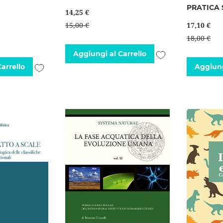
PRATICA
14,25 €
15,00 €
17,10 €
18,00 €
Aggiungi
Aggiungi al Carrello
Aggiungi
arrello
Aggiung
alla
alla
lista
lista
desideri
desideri