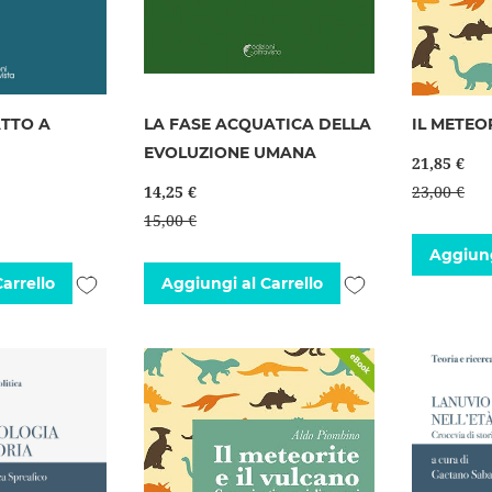
ATTO A
LA FASE ACQUATICA DELLA
IL METEO
EVOLUZIONE UMANA
21,85 €
14,25 €
23,00 €
15,00 €
Aggiung
Aggiungi
Aggiungi
arrello
Aggiungi al Carrello
alla
alla
lista
lista
desideri
desideri