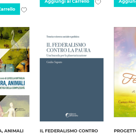
Aggiungi
Aggiungi al Carrello
Aggiung
Aggiungi
arrello
alla
alla
lista
lista
desideri
desideri
, ANIMALI
IL FEDERALISMO CONTRO
PROGETTO