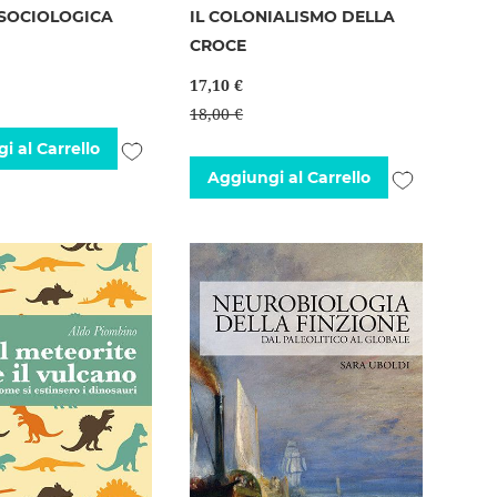
 SOCIOLOGICA
IL COLONIALISMO DELLA
CROCE
17,10 €
18,00 €
Aggiungi
i al Carrello
Aggiungi
Aggiungi al Carrello
alla
alla
lista
lista
desideri
desideri