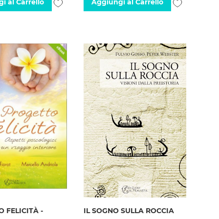
Aggiungi
Aggiungi
i al Carrello
Aggiungi al Carrello
alla
alla
lista
lista
desideri
desideri
 FELICITÀ -
IL SOGNO SULLA ROCCIA