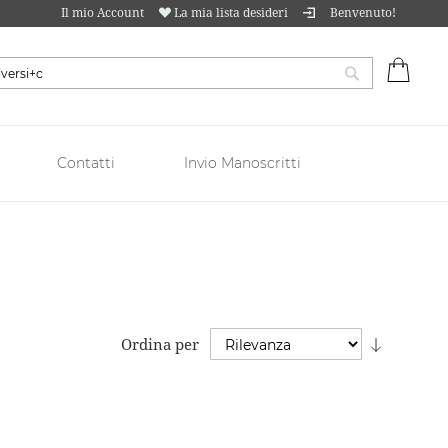
Il mio Account
La mia lista desideri
Benvenuto!
Carrell
Cerca
Contatti
Invio Manoscritti
Imposta
Ordina per
la
direzion
crescent