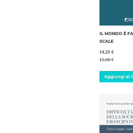
IL MONDO È F
SCALE
14,25 €
15,00 €
Aggiungi al C