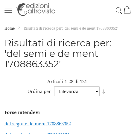
Salta
Cerc
Car
al
contenuto
Home
Risultati di ricerca per: 'del semi e de ment 1708863352'
Risultati di ricerca per:
'del semi e de ment
1708863352'
Articoli
1
-
28
di
121
Imposta
Ordina per
la
direzione
Forse intendevi
crescente
del segni e de ment 1708863352