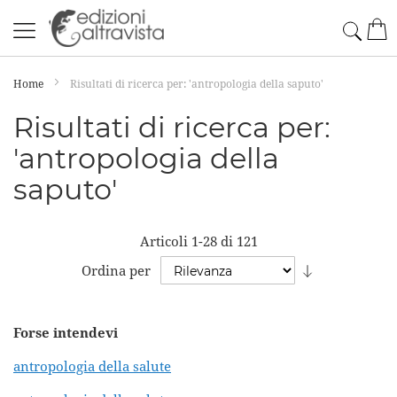
Salta
Cerc
Car
al
contenuto
Home
Risultati di ricerca per: 'antropologia della saputo'
Risultati di ricerca per:
'antropologia della
saputo'
Articoli
1
-
28
di
121
Imposta
Ordina per
la
direzione
Forse intendevi
crescente
antropologia della salute