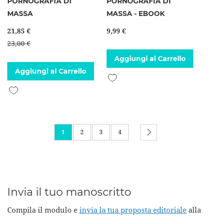
PORNOGRAFIA DI
PORNOGRAFIA DI
MASSA
MASSA - EBOOK
21,85 €
9,99 €
23,00 €
Aggiungi al Carrello
Aggiungi al Carrello
Aggiungi alla lista desideri
Aggiungi alla lista desideri
Pagina
Attualmente stai leggendo la pagina
Pagina
Pagina
Pagina
Pagina
Successivo
1
2
3
4
Invia il tuo manoscritto
Compila il modulo e
invia la tua proposta editoriale
alla