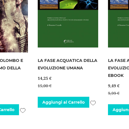
COLOMBO E
LA FASE ACQUATICA DELLA
LA FASE 
SMO DELLA
EVOLUZIONE UMANA
EVOLUZI
EBOOK
14,25 €
15,00 €
9,49 €
9,99 €
Aggiungi
Aggiungi al Carrello
Aggiungi
arrello
Aggiung
alla
alla
lista