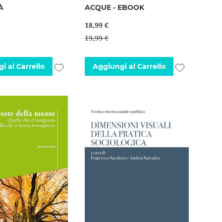
À
ACQUE - EBOOK
18,99 €
19,99 €
Aggiungi
Aggiungi
i al Carrello
Aggiungi al Carrello
alla
alla
lista
lista
desideri
desideri