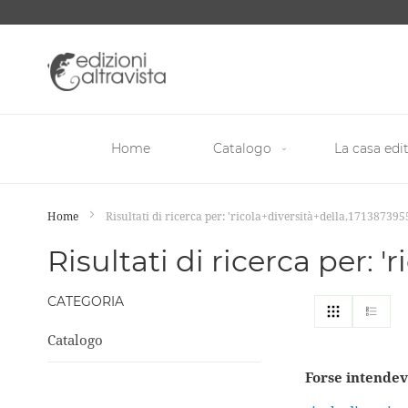
Salta
al
contenuto
Home
Catalogo
La casa edit
Home
Risultati di ricerca per: 'ricola+diversità+della,171387395
Risultati di ricerca per: 
CATEGORIA
Mostra
Griglia
List
come
Catalogo
Forse intendev