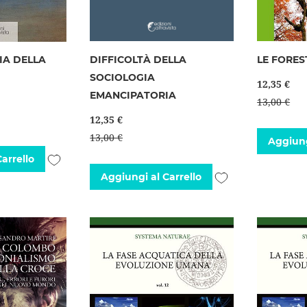
IA DELLA
DIFFICOLTÀ DELLA
LE FORES
SOCIOLOGIA
12,35 €
EMANCIPATORIA
13,00 €
12,35 €
13,00 €
Aggiung
Aggiungi
arrello
Aggiungi
Aggiungi al Carrello
alla
alla
lista
lista
desideri
desideri