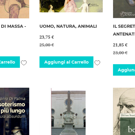
DI MASSA -
UOMO, NATURA, ANIMALI
IL SEGRE
ANTENAT
23,75 €
25,00 €
21,85 €
23,00 €
Aggiungi
Aggiungi
arrello
Aggiungi al Carrello
Aggiung
alla
alla
lista
lista
desideri
desideri