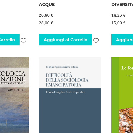
ACQUE
DIVERSIT
26,60 €
14,25 €
28,00 €
15,00 €
Aggiungi
Aggiungi
arrello
Aggiungi al Carrello
Aggiung
alla
alla
lista
lista
desideri
desideri