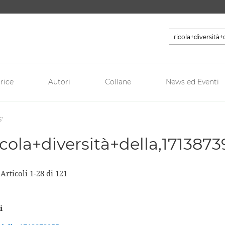
Cerca
rice
Autori
Collane
News ed Eventi
5'
'ricola+diversità+della,1713873
a
Articoli
1
-
28
di
121
i