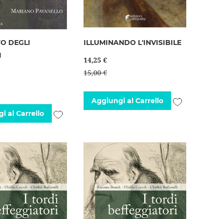
TO DEGLI
ILLUMINANDO L'INVISIBILE
I
14,25 €
15,00 €
Aggiungi
Aggiungi al Carrello
Aggiungi
i al Carrello
alla
alla
lista
lista
desideri
desideri