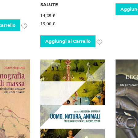
SALUTE
Aggiung
14,25 €
15,00 €
Aggiungi
arrello
alla
Aggiungi
Aggiungi al Carrello
lista
alla
desideri
lista
desideri