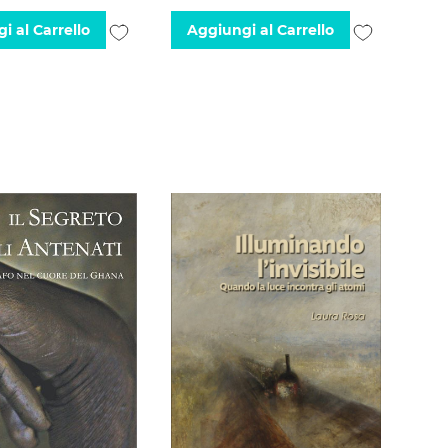
Aggiungi
Aggiungi
i al Carrello
Aggiungi al Carrello
alla
alla
lista
lista
desideri
desideri