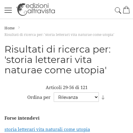
Salta
Cerc
Car
al
contenuto
Home
Risultati di ricerca per: 'storia letterari vita naturae come utopia'
Risultati di ricerca per:
'storia letterari vita
naturae come utopia'
Articoli
29
-
56
di
121
Imposta
Ordina per
la
direzione
Forse intendevi
crescente
storia letterari vita naturali come utopia