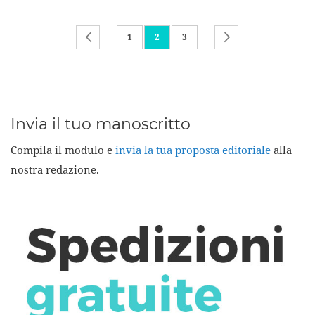
Pagina
Pagina
Precedente
Pagina
Attualmente stai leggendo la pagina
Pagina
Pagina
Successivo
1
2
3
Invia il tuo manoscritto
Compila il modulo e
invia la tua proposta editoriale
alla
nostra redazione.