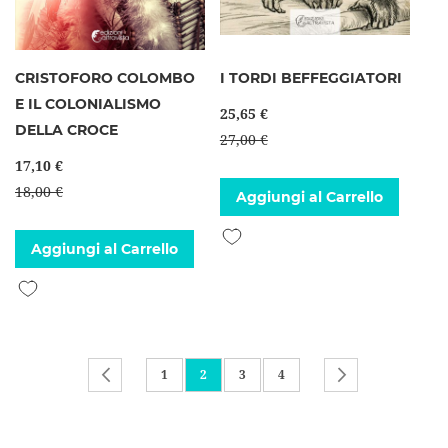
CRISTOFORO COLOMBO
I TORDI BEFFEGGIATORI
E IL COLONIALISMO
25,65 €
DELLA CROCE
27,00 €
17,10 €
18,00 €
Aggiungi al Carrello
Aggiungi alla lista desideri
Aggiungi al Carrello
Aggiungi alla lista desideri
Pagina
Pagina
Precedente
Pagina
Attualmente stai leggendo la pagina
Pagina
Pagina
Pagina
Successivo
1
2
3
4