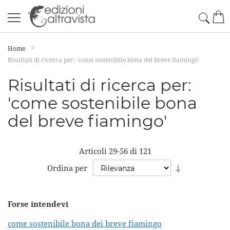
Salta
Cerc
Car
al
contenuto
Home
Risultati di ricerca per: 'come sostenibile bona del breve fiamingo'
Risultati di ricerca per:
'come sostenibile bona
del breve fiamingo'
Articoli
29
-
56
di
121
Imposta
Ordina per
la
direzione
Forse intendevi
crescente
come sostenibile bona dei breve fiamingo