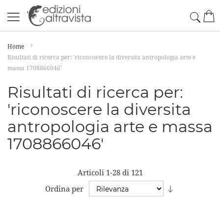
Salta
Cerc
Car
al
contenuto
Home
Risultati di ricerca per: 'riconoscere la diversita antropologia arte e
massa 1708866046'
Risultati di ricerca per:
'riconoscere la diversita
antropologia arte e massa
1708866046'
Articoli
1
-
28
di
121
Imposta
Ordina per
la
direzione