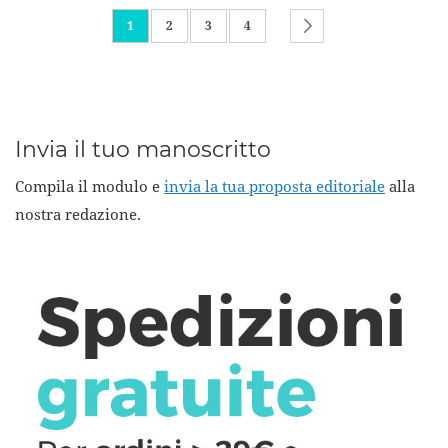
Pagina
Attualmente stai leggendo la pagina
Pagina
Pagina
Pagina
Pagina
Successivo
1
2
3
4
Invia il tuo manoscritto
Compila il modulo e
invia la tua proposta editoriale
alla
nostra redazione.