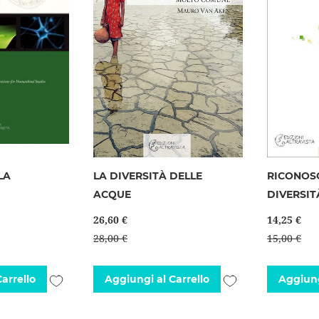
LA
LA DIVERSITÀ DELLE
RICONOS
ACQUE
DIVERSIT
26,60 €
14,25 €
28,00 €
15,00 €
Aggiungi
Aggiungi
arrello
Aggiungi al Carrello
Aggiung
alla
alla