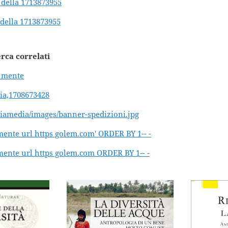
a della 1713873955
 della 1713873955
erca correlati
e mente
ria,1708673428
oriamedia/images/banner-spedizioni.jpg
e mente url https golem.com' ORDER BY 1-- -
e mente url https golem.com ORDER BY 1-- -