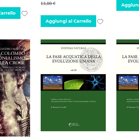
13,00 €
Aggiung
Aggiungi
arrello
Aggiungi
Aggiungi al Carrello
alla
alla
lista
lista
desideri
desideri