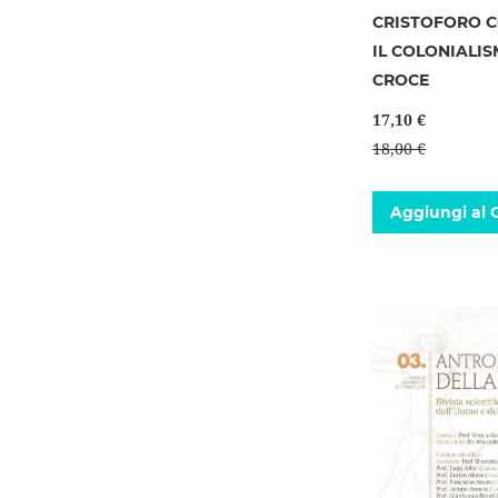
CRISTOFORO 
IL COLONIALI
CROCE
17,10 €
18,00 €
Aggiungi al C