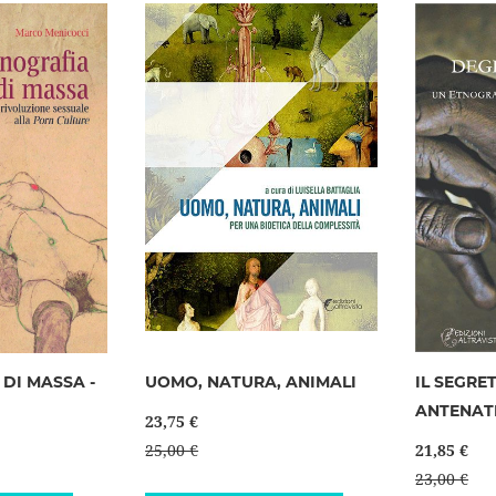
lista
desideri
DI MASSA -
UOMO, NATURA, ANIMALI
IL SEGRE
ANTENAT
23,75 €
25,00 €
21,85 €
23,00 €