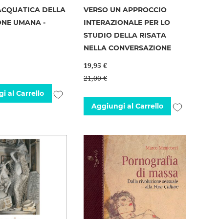
ACQUATICA DELLA
VERSO UN APPROCCIO
ONE UMANA -
INTERAZIONALE PER LO
STUDIO DELLA RISATA
NELLA CONVERSAZIONE
19,95 €
21,00 €
Aggiungi
i al Carrello
Aggiungi
Aggiungi al Carrello
alla
alla
lista
lista
desideri
desideri