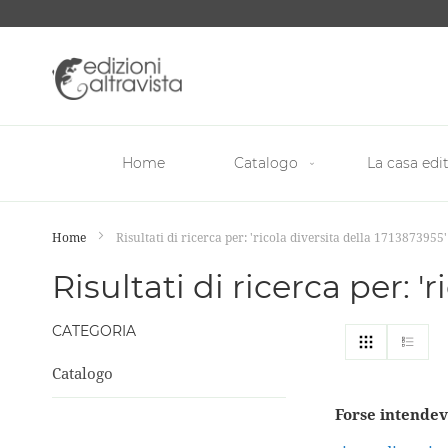
Salta
al
contenuto
Home
Catalogo
La casa edit
Home
Risultati di ricerca per: 'ricola diversita della 1713873955'
Risultati di ricerca per: '
CATEGORIA
Mostra
Griglia
List
come
Catalogo
Forse intendev