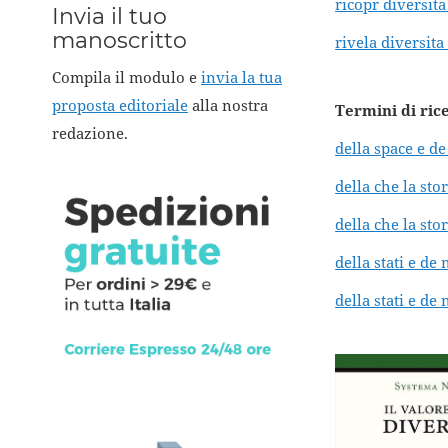
ricopr diversit
Invia il tuo
manoscritto
rivela diversita
Compila il modulo e
invia la tua
proposta editoriale
alla nostra
Termini di ric
redazione.
della space e d
della che la sto
della che la st
della stati e d
della stati e d