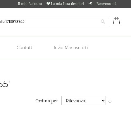
Il mio Account
La mia lista desideri
Benvenuto!
Carrell
Cerca
Contatti
Invio Manoscritti
55'
Imposta
Ordina per
la
direzion
crescent