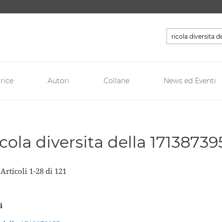
Cerca
rice
Autori
Collane
News ed Eventi
ricola diversita della 17138739
a
Articoli
1
-
28
di
121
i