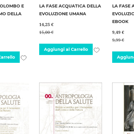
COLOMBO E
LA FASE ACQUATICA DELLA
LA FASE 
SMO DELLA
EVOLUZIONE UMANA
EVOLUZI
EBOOK
14,25 €
15,00 €
9,49 €
9,99 €
Aggiungi
Aggiungi al Carrello
Aggiungi
arrello
Aggiung
alla
alla
lista
lista
desideri
desideri