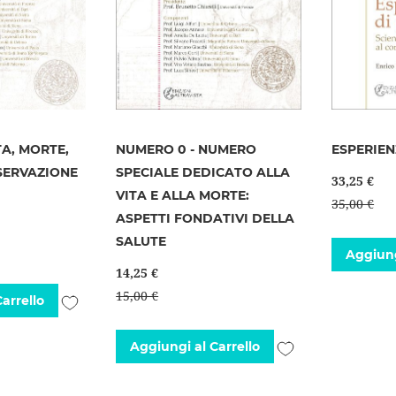
TA, MORTE,
NUMERO 0 - NUMERO
ESPERIEN
SERVAZIONE
SPECIALE DEDICATO ALLA
33,25 €
VITA E ALLA MORTE:
35,00 €
ASPETTI FONDATIVI DELLA
SALUTE
Aggiung
14,25 €
15,00 €
Aggiungi
arrello
alla
Aggiungi
Aggiungi al Carrello
lista
alla
desideri