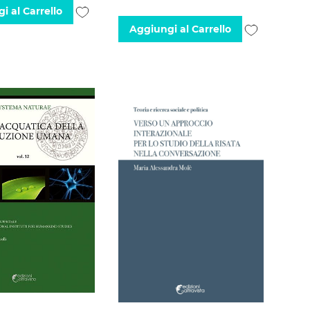
Aggiungi
i al Carrello
Aggiungi
Aggiungi al Carrello
alla
alla
lista
lista
desideri
desideri