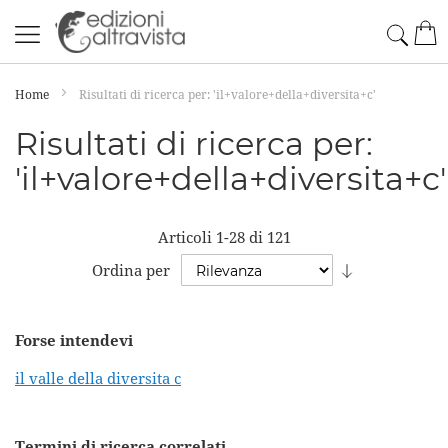
Salta
Cerc
Car
al
contenuto
Home
Risultati di ricerca per: 'il+valore+della+diversita+c'
Risultati di ricerca per:
'il+valore+della+diversita+c'
Articoli
1
-
28
di
121
Imposta
Ordina per
la
direzione
Forse intendevi
crescente
il valle della diversita c
Termini di ricerca correlati