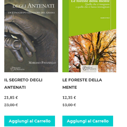
IL SEGRETO DEGLI
LE FORESTE DELLA
ANTENATI
MENTE
21,85 €
12,35 €
23,00 €
13,00 €
Aggiungi al Carrello
Aggiungi al Carrello