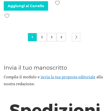
Aggiungi alla lista desideri
Aggiungi al Carrello
Aggiungi alla lista desideri
Pagina
Attualmente stai leggendo la pagina
Pagina
Pagina
Pagina
Pagina
Successivo
1
2
3
4
Invia il tuo manoscritto
Compila il modulo e
invia la tua proposta editoriale
alla
nostra redazione.