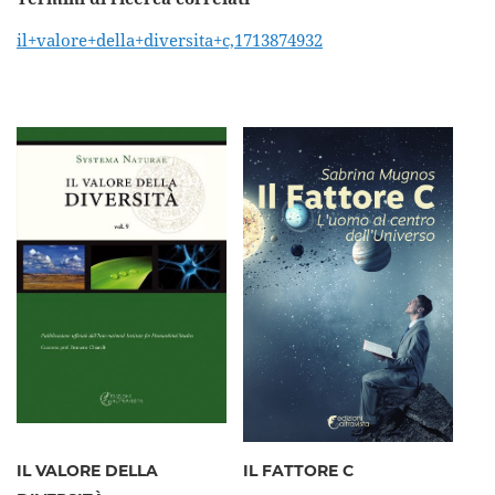
il+valore+della+diversita+c,1713874932
IL VALORE DELLA
IL FATTORE C