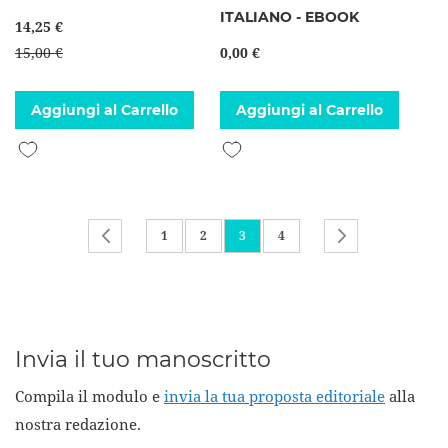
ITALIANO - EBOOK
14,25 €
15,00 €
0,00 €
Aggiungi al Carrello
Aggiungi al Carrello
Aggiungi alla lista desideri
Aggiungi alla lista desideri
Pagina
Pagina
Precedente
Pagina
Pagina
Attualmente stai leggendo la pagi
Pagina
Pagina
Successivo
1
2
3
4
Invia il tuo manoscritto
Compila il modulo e
invia la tua proposta editoriale
alla
nostra redazione.