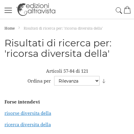
Salta
Cerc
Car
al
contenuto
Home
Risultati di ricerca per: 'ricorsa diversita della'
Risultati di ricerca per:
'ricorsa diversita della'
Articoli
57
-
84
di
121
Imposta
Ordina per
la
direzione
Forse intendevi
crescente
risorse diversita della
ricerca diversita della