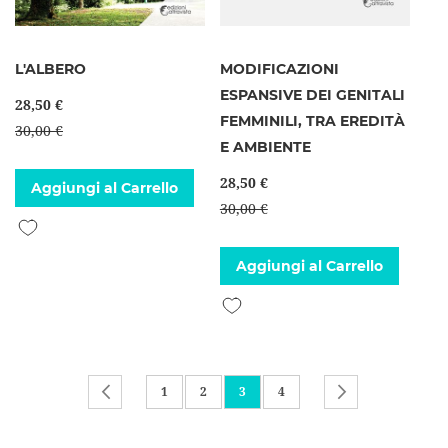
L'ALBERO
MODIFICAZIONI
ESPANSIVE DEI GENITALI
28,50 €
FEMMINILI, TRA EREDITÀ
30,00 €
E AMBIENTE
28,50 €
Aggiungi al Carrello
30,00 €
Aggiungi alla lista desideri
Aggiungi al Carrello
Aggiungi alla lista desideri
Pagina
Pagina
Precedente
Pagina
Pagina
Attualmente stai leggendo la pagi
Pagina
Pagina
Successivo
1
2
3
4