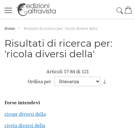
Salta
Cerc
Car
al
contenuto
Home
Risultati di ricerca per: 'ricola diversi della'
Risultati di ricerca per:
'ricola diversi della'
Articoli
57
-
84
di
121
Imposta
Ordina per
la
direzione
Forse intendevi
crescente
ricopr diversi della
rivela diversi della