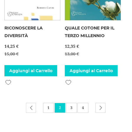
RICONOSCERE LA
QUALE COTONE PER IL
DIVERSITÀ
TERZO MILLENNIO
14,25 €
12,35 €
15,00 €
13,00 €
Aggiungi al Carrello
Aggiungi al Carrello
Aggiungi alla lista desideri
Aggiungi alla lista desideri
Pagina
Pagina
Precedente
Pagina
Attualmente stai leggendo la pagina
Pagina
Pagina
Pagina
Successivo
1
2
3
4