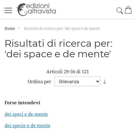
Salta
Cerc
Car
al
contenuto
Home
Risultati di ricerca per: 'dei space e de mente'
Risultati di ricerca per:
'dei space e de mente'
Articoli
29
-
56
di
121
Imposta
Ordina per
la
direzione
Forse intendevi
crescente
dei speci e de mente
dei specie e de mente