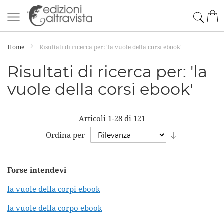
Salta
Cerc
Car
al
contenuto
Home
Risultati di ricerca per: 'la vuole della corsi ebook'
Risultati di ricerca per: 'la
vuole della corsi ebook'
Articoli
1
-
28
di
121
Imposta
Ordina per
la
direzione
Forse intendevi
crescente
la vuole della corpi ebook
la vuole della corpo ebook