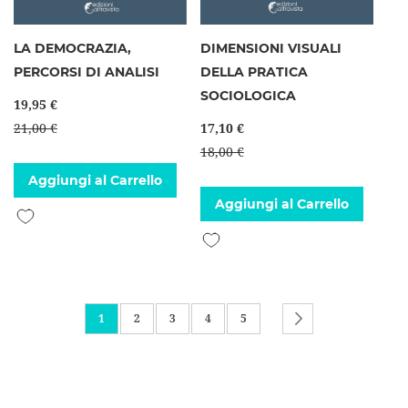
LA DEMOCRAZIA,
DIMENSIONI VISUALI
PERCORSI DI ANALISI
DELLA PRATICA
SOCIOLOGICA
19,95 €
21,00 €
17,10 €
18,00 €
Aggiungi al Carrello
Aggiungi al Carrello
Aggiungi alla lista desideri
Aggiungi alla lista desideri
Pagina
Attualmente stai leggendo la pagina
Pagina
Pagina
Pagina
Pagina
Pagina
Successivo
1
2
3
4
5