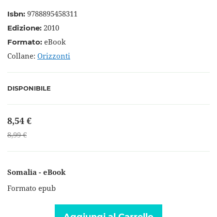
immagini
9788895458311
Isbn:
2010
Edizione:
eBook
Formato:
Collane:
Orizzonti
DISPONIBILE
8,54 €
8,99 €
Somalia
-
Somalia - eBook
eBook
Formato epub