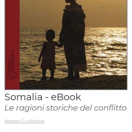
Vai
Somalia - eBook
all'inizio
Le ragioni storiche del conflitto
della
galleria
Matteo Guglielmo
di