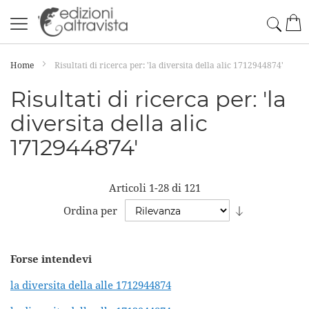
Salta
Cerc
Car
al
contenuto
Home
Risultati di ricerca per: 'la diversita della alic 1712944874'
Risultati di ricerca per: 'la
diversita della alic
1712944874'
Articoli
1
-
28
di
121
Imposta
Ordina per
la
direzione
Forse intendevi
crescente
la diversita della alle 1712944874