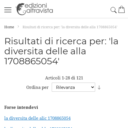
Salta
Cerc
Car
al
contenuto
Home
Risultati di ricerca per: 'la diversita delle alla 1708865054'
Risultati di ricerca per: 'la
diversita delle alla
1708865054'
Articoli
1
-
28
di
121
Imposta
Ordina per
la
direzione
Forse intendevi
crescente
la diversita delle alic 1708865054