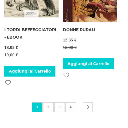
I TORDI BEFFEGGIATORI
DONNE RURALI
- EBOOK
12,35 €
18,05 €
13,00 €
19,00 €
Aggiungi al Carrello
Aggiungi al Carrello
Aggiungi alla lista desideri
Aggiungi alla lista desideri
Pagina
Attualmente stai leggendo la pagina
Pagina
Pagina
Pagina
Pagina
Successivo
1
2
3
4