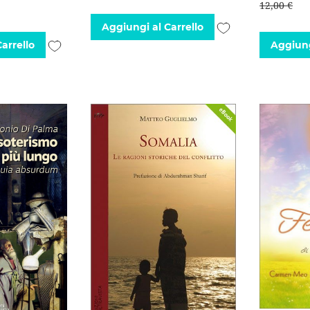
12,00 €
Aggiungi
Aggiungi al Carrello
Aggiungi
arrello
Aggiung
alla
alla
lista
lista
desideri
desideri