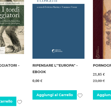
GGIATORI -
RIPENSARE L'"EUROPA" -
PORNOGR
EBOOK
21,85 €
0,00 €
23,00 €
Aggiungi
Aggiungi al Carrello
Aggiung
Aggiungi
arrello
alla
alla