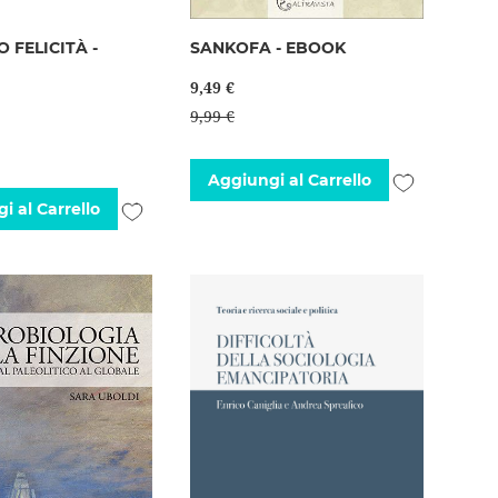
 FELICITÀ -
SANKOFA - EBOOK
9,49 €
9,99 €
Aggiungi
Aggiungi al Carrello
Aggiungi
i al Carrello
alla
alla
lista
lista
desideri
desideri