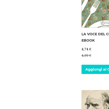
LA VOCE DEL C
EBOOK
4,74 €
4,99 €
Aggiungi al C