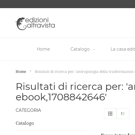
Salta
al
contenuto
Home
Catalogo
La casa edit
Home
Risultati di ricerca per: 'antropologia della trasformazio
Risultati di ricerca per:
ebook,1708842646'
CATEGORIA
Mostra
Griglia
List
come
Catalogo