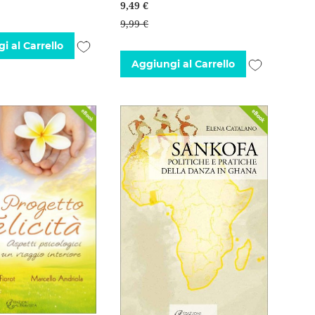
9,49 €
9,99 €
Aggiungi
i al Carrello
Aggiungi
Aggiungi al Carrello
alla
alla
lista
lista
desideri
desideri