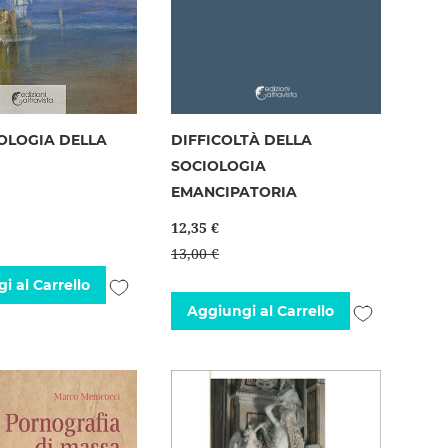
OLOGIA DELLA
DIFFICOLTÀ DELLA
SOCIOLOGIA
EMANCIPATORIA
12,35 €
13,00 €
Aggiungi
i al Carrello
Aggiungi
Aggiungi al Carrello
alla
alla
lista
lista
desideri
desideri