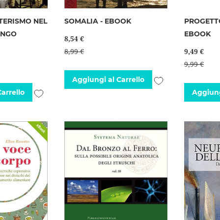
TERISMO NEL
SOMALIA - EBOOK
PROGETTO
UNGO
EBOOK
8,54 €
8,99 €
9,49 €
9,99 €
Aggiungi
Aggiungi al Carrello
Aggiungi
arrello
Aggiung
alla
alla
lista
lista
desideri
desideri