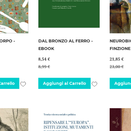
ORPO -
DAL BRONZO AL FERRO -
NEUROBI
EBOOK
FINZIONE
8,54 €
21,85 €
8,99 €
23,00 €
Aggiungi
Aggiungi
arrello
Aggiungi al Carrello
Aggiung
alla
alla
lista
lista
desideri
desideri