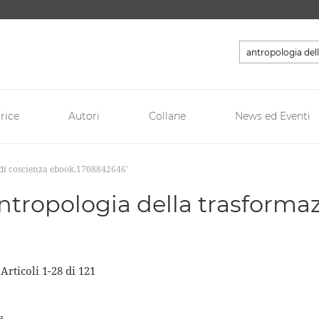
Cerca
rice
Autori
Collane
News ed Eventi
n di coscienza ebook,1708842646'
 'antropologia della trasforma
a
Articoli
1
-
28
di
121