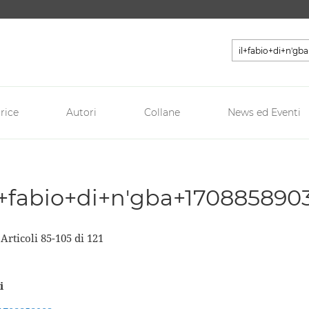
Cerca
rice
Autori
Collane
News ed Eventi
 'il+fabio+di+n'gba+1708858903
a
Articoli
85
-
105
di
121
i