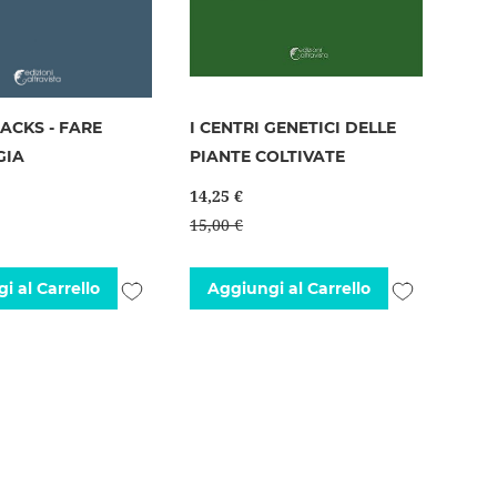
ACKS - FARE
I CENTRI GENETICI DELLE
GIA
PIANTE COLTIVATE
14,25 €
15,00 €
Aggiungi
Aggiungi
i al Carrello
Aggiungi al Carrello
alla
alla
lista
lista
desideri
desideri