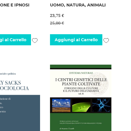
ONE E IPNOSI
UOMO, NATURA, ANIMALI
23,75 €
25,00 €
Aggiungi
Aggiungi
i al Carrello
Aggiungi al Carrello
alla
alla
lista
lista
desideri
desideri