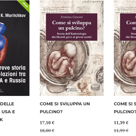
desideri
desideri
 DELLE
COME SI SVILUPPA UN
COME SI 
 USA E
PULCINO?
PULCINO?
OK
17,10 €
11,39 €
18,00 €
11,99 €