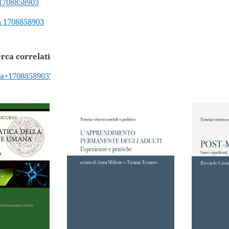
a 1708858903
ba 1708858903
erca correlati
ba+1708858903'