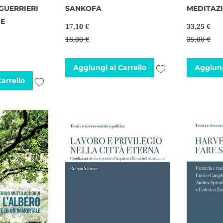
GUERRIERI
SANKOFA
MEDITAZI
IE
17,10 €
33,25 €
18,00 €
35,00 €
Aggiungi
Aggiungi al Carrello
Aggiung
Aggiungi
arrello
alla
alla
lista
lista
desideri
desideri