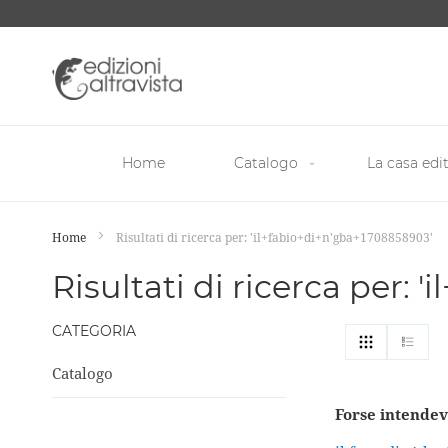
Salta
al
contenuto
Home
Catalogo
La casa edit
Home
Risultati di ricerca per: 'il+fabio+di+n'gba+1708858903'
Risultati di ricerca per:
CATEGORIA
Mostra
Griglia
List
come
Catalogo
Forse intendev