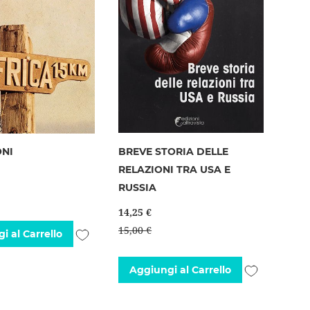
ONI
BREVE STORIA DELLE
RELAZIONI TRA USA E
RUSSIA
14,25 €
15,00 €
Aggiungi
i al Carrello
alla
Aggiungi
Aggiungi al Carrello
lista
alla
desideri