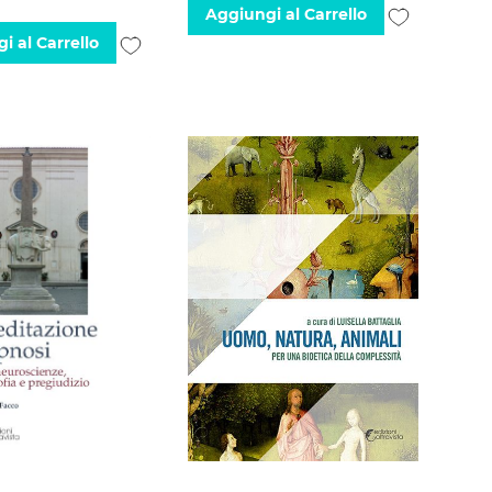
Aggiungi
Aggiungi al Carrello
Aggiungi
i al Carrello
alla
alla
lista
lista
desideri
desideri