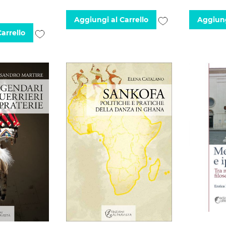
Aggiungi
Aggiungi al Carrello
Aggiung
Aggiungi
arrello
alla
alla
lista
lista
desideri
desideri