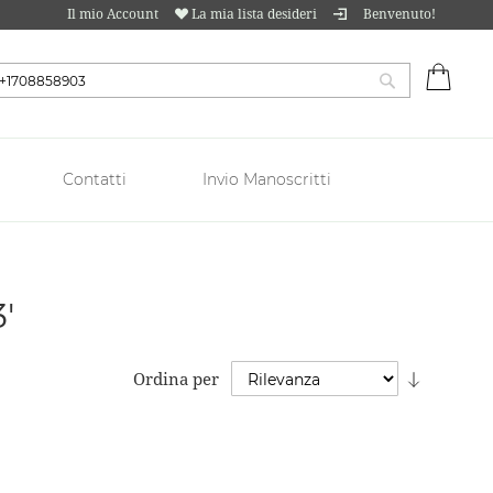
Il mio Account
La mia lista desideri
Benvenuto!
Carrell
Cerca
Contatti
Invio Manoscritti
'
Imposta
Ordina per
la
direzion
crescent