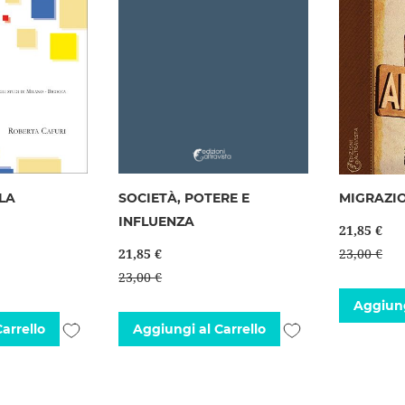
LA
SOCIETÀ, POTERE E
MIGRAZI
INFLUENZA
21,85 €
21,85 €
23,00 €
23,00 €
Aggiung
Aggiungi
Aggiungi
arrello
Aggiungi al Carrello
alla
alla
lista
lista