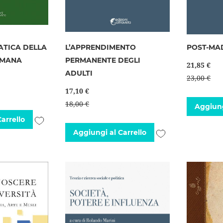
ATICA DELLA
L’APPRENDIMENTO
POST-MAD
UMANA
PERMANENTE DEGLI
21,85 €
ADULTI
23,00 €
17,10 €
18,00 €
Aggiung
Aggiungi
arrello
Aggiungi
Aggiungi al Carrello
alla
alla
lista
lista
desideri
desideri