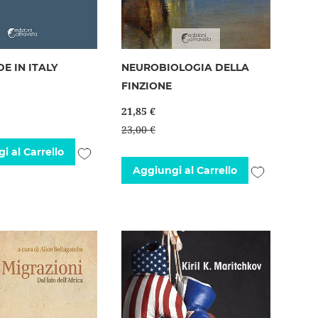
E IN ITALY
NEUROBIOLOGIA DELLA
FINZIONE
21,85 €
23,00 €
Aggiungi
i al Carrello
Aggiungi
Aggiungi al Carrello
alla
alla
lista
lista
desideri
desideri