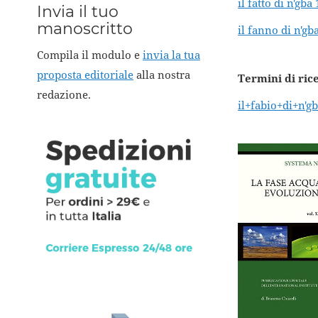
il fatto di n'gb
Invia il tuo
manoscritto
il fanno di n'g
Compila il modulo e
invia la tua
proposta editoriale
alla nostra
Termini di ric
redazione.
il+fabio+di+n'g