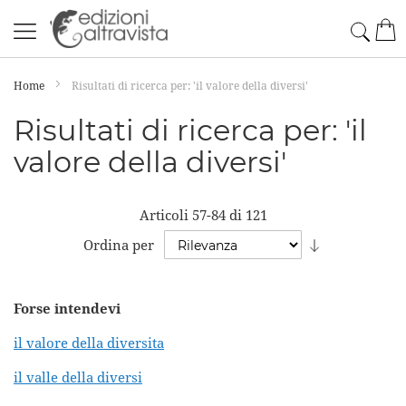
Salta
Cerc
Car
al
contenuto
Home
Risultati di ricerca per: 'il valore della diversi'
Risultati di ricerca per: 'il
valore della diversi'
Articoli
57
-
84
di
121
Imposta
Ordina per
la
direzione
Forse intendevi
crescente
il valore della diversita
il valle della diversi