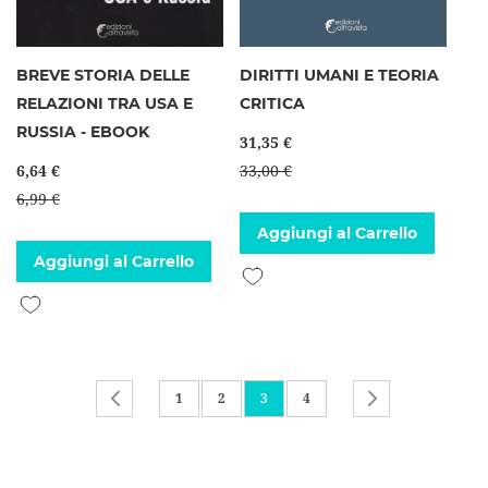
BREVE STORIA DELLE
DIRITTI UMANI E TEORIA
RELAZIONI TRA USA E
CRITICA
RUSSIA - EBOOK
31,35 €
6,64 €
33,00 €
6,99 €
Aggiungi al Carrello
Aggiungi al Carrello
Aggiungi alla lista desideri
Aggiungi alla lista desideri
Pagina
Pagina
Precedente
Pagina
Pagina
Attualmente stai leggendo la pagi
Pagina
Pagina
Successivo
1
2
3
4