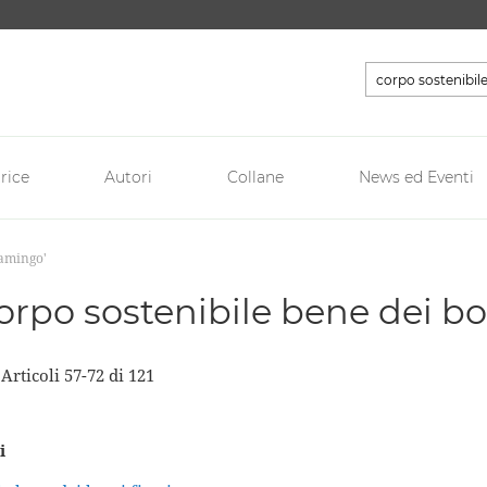
Cerca
rice
Autori
Collane
News ed Eventi
iamingo'
 'corpo sostenibile bene dei b
a
Articoli
57
-
72
di
121
i