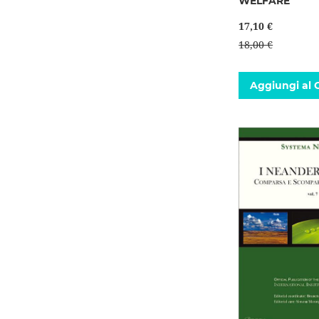
WELFARE
17,10 €
18,00 €
Aggiungi al C