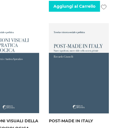
lista
Aggiungi
Aggiungi al Carrello
desideri
alla
lista
desideri
NI VISUALI DELLA
POST-MADE IN ITALY