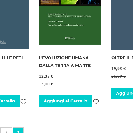
LI LE RETI
L'EVOLUZIONE UMANA
OLTRE IL
DALLA TERRA A MARTE
19,95 €
12,35 €
21,00 €
13,00 €
Aggiung
Aggiungi
Aggiungi
arrello
Aggiungi al Carrello
alla
alla
lista
lista
desideri
desideri
nte
ina
Pagina
Attualmente stai leggendo la pagina
2
3