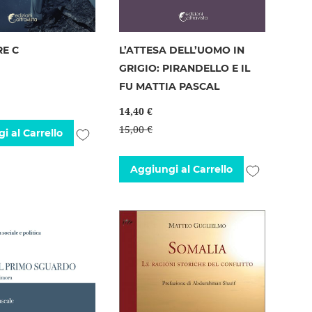
RE C
L’ATTESA DELL’UOMO IN
GRIGIO: PIRANDELLO E IL
FU MATTIA PASCAL
14,40 €
15,00 €
Aggiungi
i al Carrello
alla
Aggiungi
Aggiungi al Carrello
lista
alla
desideri
lista
desideri