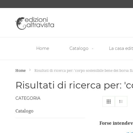
Salta
al
contenuto
Home
Catalogo
La casa edit
Home
Risultati di ricerca per: 'corpo sostenibile bene dei borsa f
Risultati di ricerca per:
CATEGORIA
Mostra
Griglia
List
come
Catalogo
Forse intendev