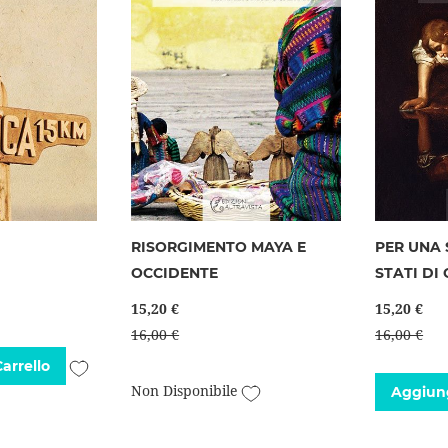
RISORGIMENTO MAYA E
PER UNA 
OCCIDENTE
STATI DI
15,20 €
15,20 €
16,00 €
16,00 €
Aggiungi
arrello
Aggiungi
Non Disponibile
Aggiung
alla
alla
lista