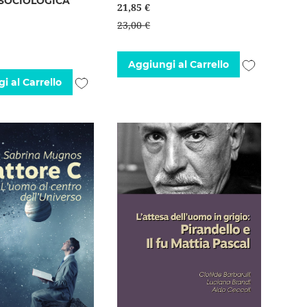
 SOCIOLOGICA
21,85 €
23,00 €
Aggiungi
Aggiungi al Carrello
Aggiungi
i al Carrello
alla
alla
lista
lista
desideri
desideri