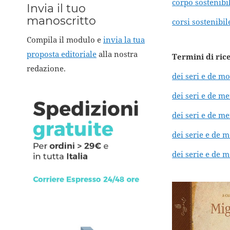
corpo sostenibi
Invia il tuo
manoscritto
corsi sostenibi
Compila il modulo e
invia la tua
proposta editoriale
alla nostra
Termini di ric
redazione.
dei seri e de m
dei seri e de m
dei seri e de m
dei serie e de 
dei serie e de 