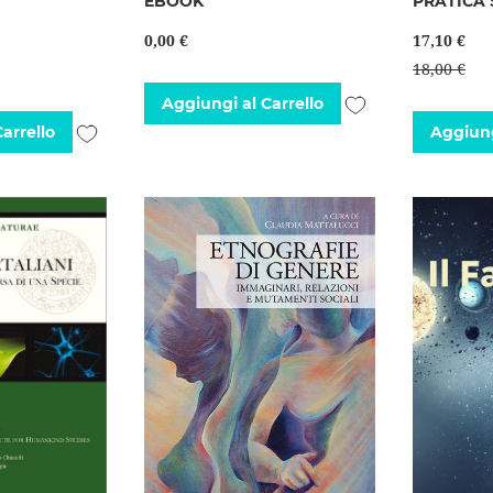
EBOOK
PRATICA
0,00 €
17,10 €
18,00 €
Aggiungi
Aggiungi al Carrello
Aggiungi
arrello
Aggiung
alla
alla
lista
lista
desideri
desideri