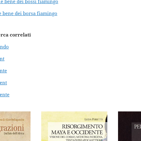
le bene dei bossi fiamingo
le bene dei borsa fiamingo
erca correlati
ondo
ent
ente
ment
mente