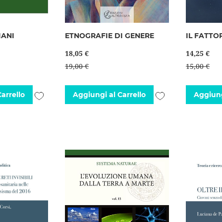
IANI
ETNOGRAFIE DI GENERE
IL FATTO
18,05 €
14,25 €
19,00 €
15,00 €
Aggiungi
Aggiungi
arrello
Aggiungi al Carrello
Aggiung
alla
alla
lista
lista
desideri
desideri