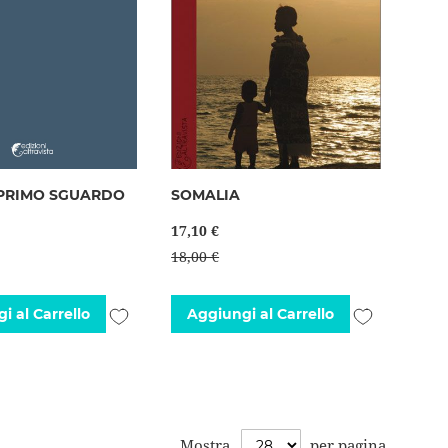
 PRIMO SGUARDO
SOMALIA
17,10 €
18,00 €
Aggiungi
Aggiungi
i al Carrello
Aggiungi al Carrello
alla
alla
lista
lista
desideri
desideri
Mostra
per pagina