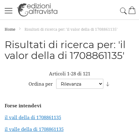
Salta
Cerc
Car
al
contenuto
Home
Risultati di ricerca per: 'il valor della di 1708861135'
Risultati di ricerca per: 'il
valor della di 1708861135'
Articoli
1
-
28
di
121
Imposta
Ordina per
la
direzione
Forse intendevi
crescente
il vall della di 1708861135
il valle della di 1708861135