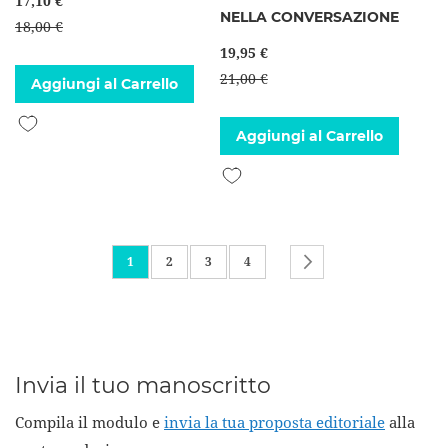
17,10 €
NELLA CONVERSAZIONE
18,00 €
19,95 €
21,00 €
Aggiungi al Carrello
Aggiungi alla lista desideri
Aggiungi al Carrello
Aggiungi alla lista desideri
Pagina
Attualmente stai leggendo la pagina
Pagina
Pagina
Pagina
Pagina
Successivo
1
2
3
4
Invia il tuo manoscritto
Compila il modulo e
invia la tua proposta editoriale
alla