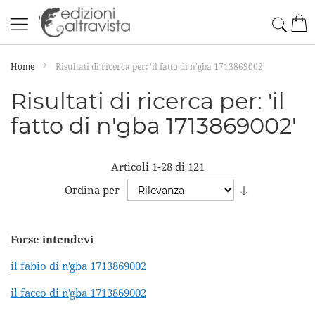
Salta
Cerc
Car
al
contenuto
Home
Risultati di ricerca per: 'il fatto di n'gba 1713869002'
Risultati di ricerca per: 'il
fatto di n'gba 1713869002'
Articoli
1
-
28
di
121
Imposta
Ordina per
la
direzione
Forse intendevi
crescente
il fabio di n'gba 1713869002
il facco di n'gba 1713869002