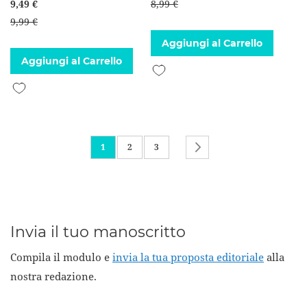
9,49 €
8,99 €
9,99 €
Aggiungi al Carrello
Aggiungi al Carrello
Aggiungi alla lista desideri
Aggiungi alla lista desideri
Pagina
Attualmente stai leggendo la pagina
Pagina
Pagina
Pagina
Successivo
1
2
3
Invia il tuo manoscritto
Compila il modulo e
invia la tua proposta editoriale
alla
nostra redazione.