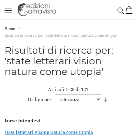
Salta
Cerc
Car
al
contenuto
Home
Risultati di ricerca per: 'state letterari vision natura come utopia'
Risultati di ricerca per:
'state letterari vision
natura come utopia'
Articoli
1
-
28
di
121
Imposta
Ordina per
la
direzione
Forse intendevi
crescente
state letterari visone natura come utopia