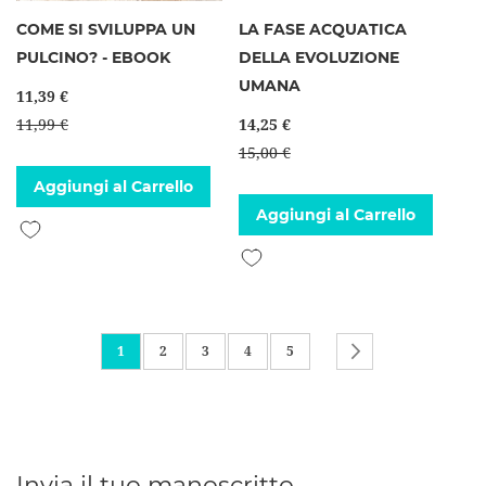
COME SI SVILUPPA UN
LA FASE ACQUATICA
PULCINO? - EBOOK
DELLA EVOLUZIONE
UMANA
11,39 €
11,99 €
14,25 €
15,00 €
Aggiungi al Carrello
Aggiungi al Carrello
Aggiungi alla lista desideri
Aggiungi alla lista desideri
Pagina
Attualmente stai leggendo la pagina
Pagina
Pagina
Pagina
Pagina
Pagina
Successivo
1
2
3
4
5
Invia il tuo manoscritto