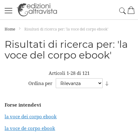
Salta
Cerc
Car
al
contenuto
Home
Risultati di ricerca per: 'la voce del corpo ebook'
Risultati di ricerca per: 'la
voce del corpo ebook'
Articoli
1
-
28
di
121
Imposta
Ordina per
la
direzione
Forse intendevi
crescente
la voce dei corpo ebook
la voce de corpo ebook