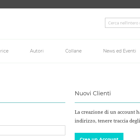
Cerca
rice
Autori
Collane
News ed Eventi
Nuovi Clienti
La creazione di un account ha
indirizzo, tenere traccia degl
Crea un Account