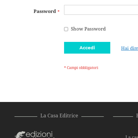
Password
Show Password
Accedi
Hai dim
La Casa Editrice
La cas