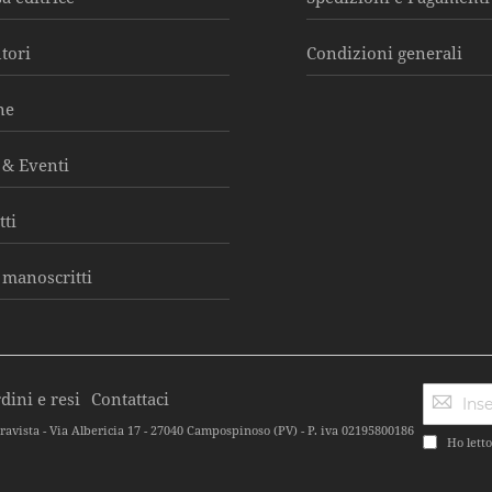
utori
Condizioni generali
ne
& Eventi
tti
 manoscritti
dini e resi
Contattaci
ravista - Via Albericia 17 - 27040 Campospinoso (PV) - P. iva 02195800186
Ho letto