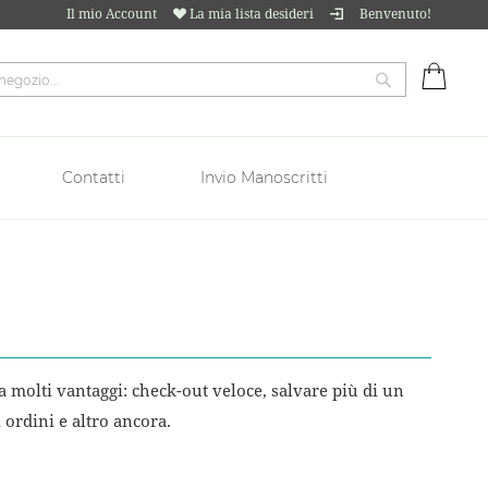
Il mio Account
La mia lista desideri
Benvenuto!
Carrell
Cerca
Contatti
Invio Manoscritti
 molti vantaggi: check-out veloce, salvare più di un
i ordini e altro ancora.