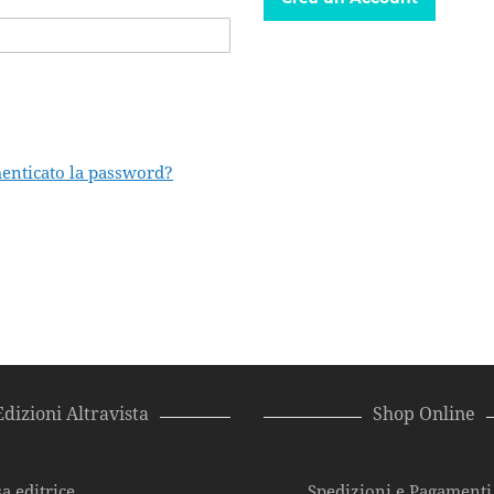
enticato la password?
Edizioni Altravista
Shop Online
a editrice
Spedizioni e Pagamenti