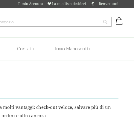
Il mio Account
La mia lista desideri
Benvenuto!
Carrell
Cerca
Contatti
Invio Manoscritti
 molti vantaggi: check-out veloce, salvare più di un
i ordini e altro ancora.