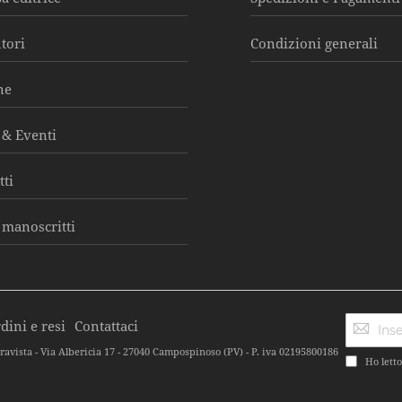
utori
Condizioni generali
ne
& Eventi
tti
 manoscritti
dini e resi
Contattaci
ravista - Via Albericia 17 - 27040 Campospinoso (PV) - P. iva 02195800186
Ho letto