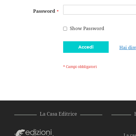
Password
Show Password
Accedi
Hai dim
La Casa Editrice
La cas