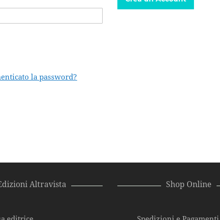
enticato la password?
Edizioni Altravista
Shop Online
a editrice
Spedizioni e Pagamenti