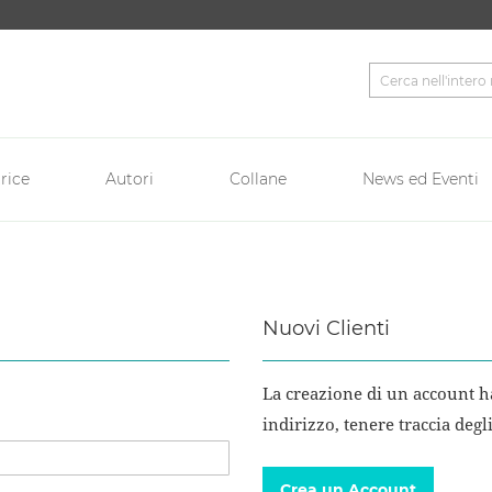
Cerca
rice
Autori
Collane
News ed Eventi
Nuovi Clienti
La creazione di un account ha
indirizzo, tenere traccia degl
Crea un Account