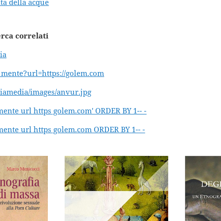
ita della acque
erca correlati
ia
e mente?url=https://golem.com
oriamedia/images/anvur.jpg
e mente url https golem.com' ORDER BY 1-- -
e mente url https golem.com ORDER BY 1-- -