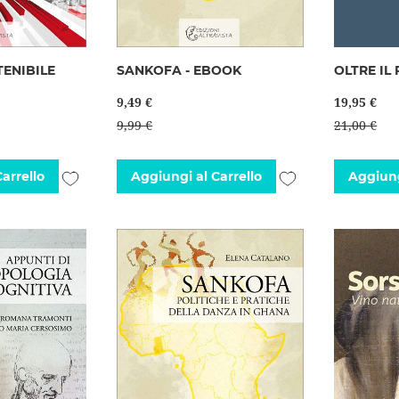
TENIBILE
SANKOFA - EBOOK
OLTRE IL
9,49 €
19,95 €
9,99 €
21,00 €
Aggiungi
Aggiungi
arrello
Aggiungi al Carrello
Aggiung
alla
alla
lista
lista
desideri
desideri