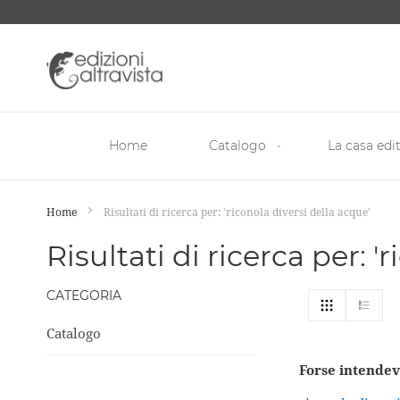
Salta
al
contenuto
Home
Catalogo
La casa edit
Home
Risultati di ricerca per: 'riconola diversi della acque'
Risultati di ricerca per: '
CATEGORIA
Mostra
Griglia
List
come
Catalogo
Forse intendev