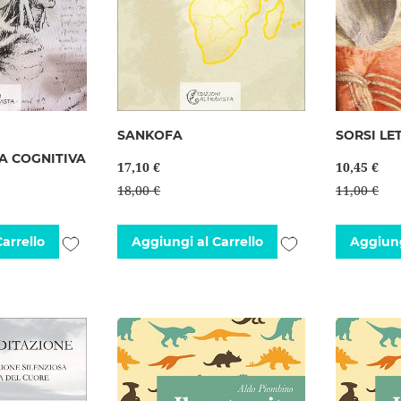
SANKOFA
SORSI LE
A COGNITIVA
17,10 €
10,45 €
18,00 €
11,00 €
Aggiungi
Aggiungi
arrello
Aggiungi al Carrello
Aggiung
alla
alla
lista
lista
desideri
desideri