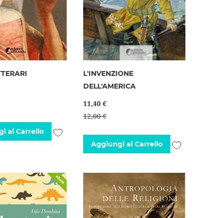
TTERARI
L'INVENZIONE
DELL'AMERICA
11,40 €
12,00 €
Aggiungi
i al Carrello
Aggiungi
Aggiungi al Carrello
alla
alla
lista
lista
desideri
desideri