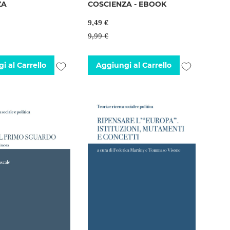
ZA
COSCIENZA - EBOOK
9,49 €
9,99 €
Aggiungi
Aggiungi
i al Carrello
Aggiungi al Carrello
alla
alla
lista
lista
desideri
desideri