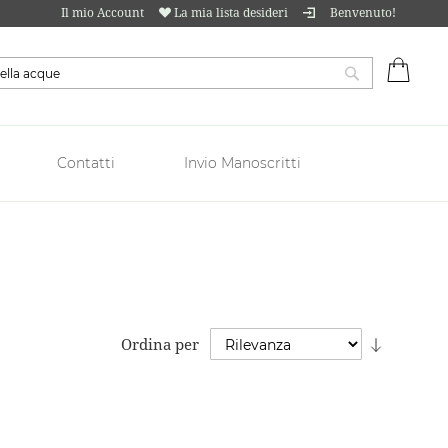
Il mio Account
La mia lista desideri
Benvenuto!
Carrell
Cerca
Contatti
Invio Manoscritti
Imposta
Ordina per
la
direzion
crescent