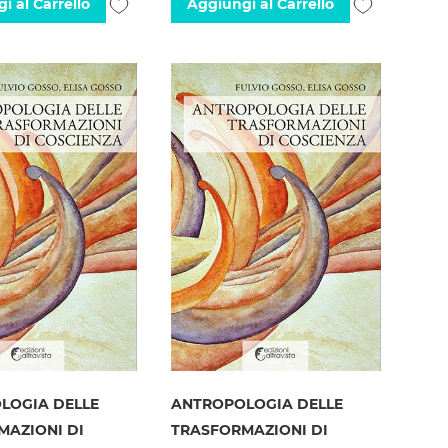
Aggiungi
Aggiungi
i al Carrello
Aggiungi al Carrello
alla
alla
lista
lista
desideri
desideri
LOGIA DELLE
ANTROPOLOGIA DELLE
MAZIONI DI
TRASFORMAZIONI DI