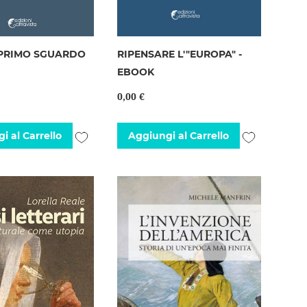
 PRIMO SGUARDO
RIPENSARE L'"EUROPA" -
EBOOK
0,00 €
Aggiungi
Aggiungi
i al Carrello
Aggiungi al Carrello
alla
alla
lista
lista
desideri
desideri