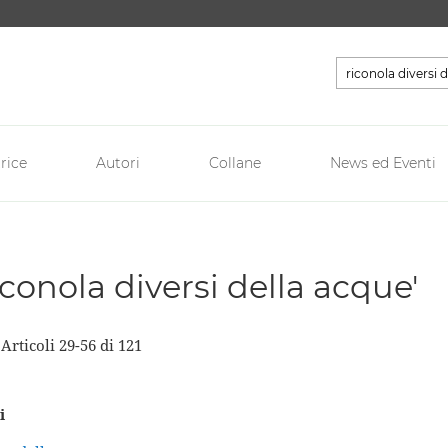
Cerca
rice
Autori
Collane
News ed Eventi
riconola diversi della acque'
a
Articoli
29
-
56
di
121
i