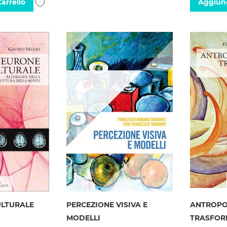
Aggiungi
arrello
Aggiung
alla
alla
lista
lista
desideri
desideri
ULTURALE
PERCEZIONE VISIVA E
ANTROPO
MODELLI
TRASFOR