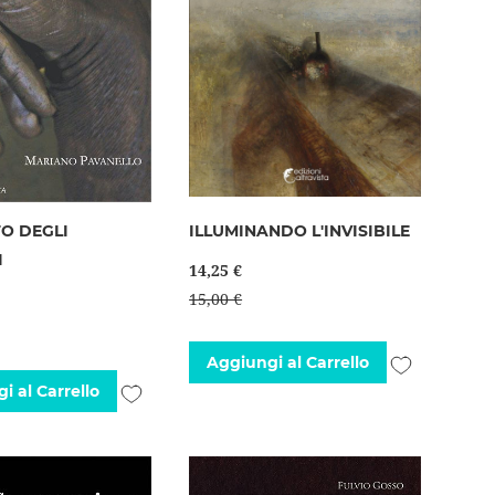
TO DEGLI
ILLUMINANDO L'INVISIBILE
I
14,25 €
15,00 €
Aggiungi
Aggiungi al Carrello
Aggiungi
i al Carrello
alla
alla
lista
lista
desideri