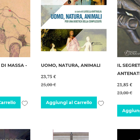
DI MASSA -
UOMO, NATURA, ANIMALI
IL SEGRE
ANTENAT
23,75 €
25,00 €
21,85 €
23,00 €
Aggiungi
Aggiungi
arrello
Aggiungi al Carrello
Aggiung
alla
alla
lista
lista
desideri
desideri