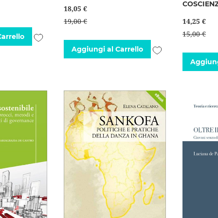
COSCIEN
18,05 €
19,00 €
14,25 €
15,00 €
Aggiungi
arrello
Aggiungi
Aggiungi al Carrello
alla
Aggiung
alla
lista
lista
desideri
desideri