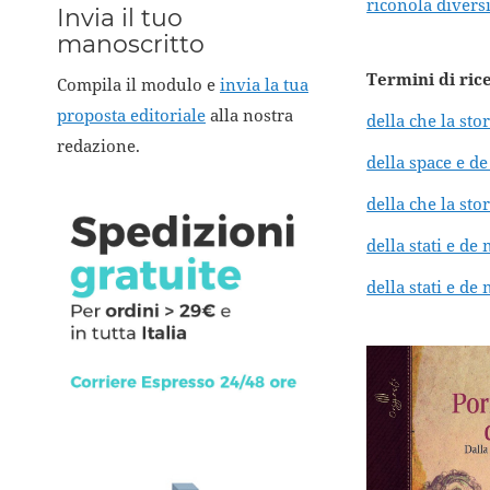
riconola divers
Invia il tuo
manoscritto
Termini di ric
Compila il modulo e
invia la tua
proposta editoriale
alla nostra
della che la stor
redazione.
della space e d
della che la st
della stati e d
della stati e d