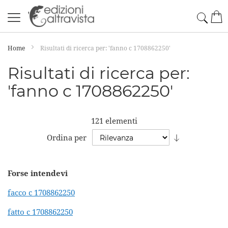
Salta
Cerc
Car
al
contenuto
Home
Risultati di ricerca per: 'fanno c 1708862250'
Risultati di ricerca per:
'fanno c 1708862250'
121
elementi
Imposta
Ordina per
la
direzione
Forse intendevi
crescente
facco c 1708862250
fatto c 1708862250