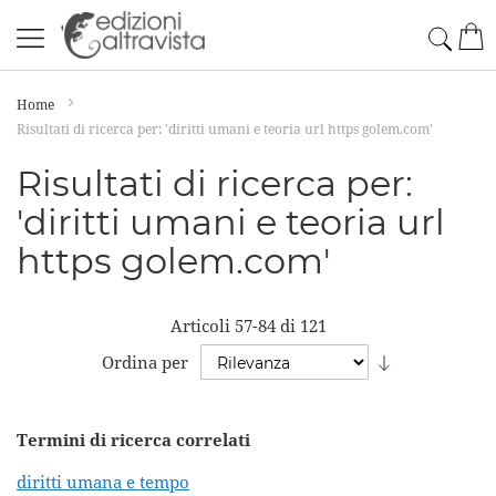
Salta
Cerc
Car
al
contenuto
Home
Risultati di ricerca per: 'diritti umani e teoria url https golem.com'
Risultati di ricerca per:
'diritti umani e teoria url
https golem.com'
Articoli
57
-
84
di
121
Imposta
Ordina per
la
direzione
Termini di ricerca correlati
crescente
diritti umana e tempo