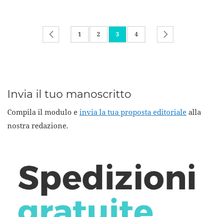
Pagina
Pagina
Precedente
Pagina
Pagina
Attualmente stai leggendo la pagi
Pagina
Pagina
Successivo
1
2
3
4
Invia il tuo manoscritto
Compila il modulo e
invia la tua proposta editoriale
alla
nostra redazione.